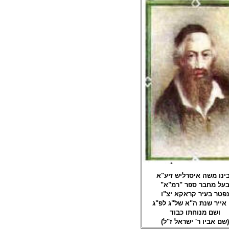
ינו משה איסרליש זיע"א
בעל מחבר ספר "רמ"א
פטר בעיר קראקא יצ"ו
 אייר שנת ה"א של"ג לפ"ג
ושם מנוחתו כבוד
(שם אביו ר' ישראל ז"ל)