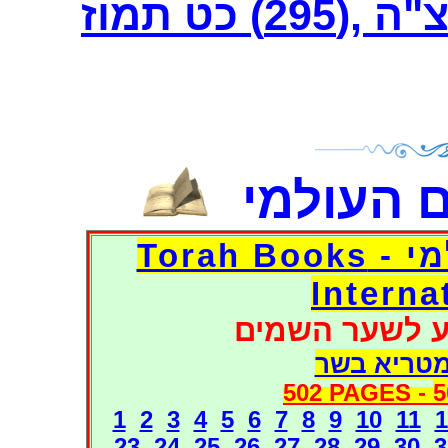
 כט תמוז
 העולמי
דפי אוצר הספרים העולמי - Torah Books
Interna
ע לשער השמים
מטריא בשר
502 PAGES -
5
1
2
3
4
5
6
7
8
9
10
11
1
23
24
25
26
27
28
29
30
3