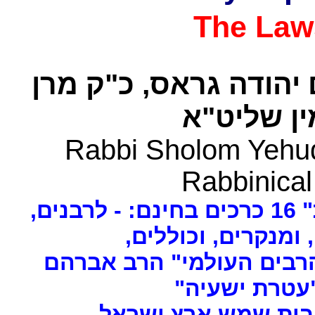
The Law
 יהודה גראס
כ"ק מרן
ן שליט"א
Rabbi Sholom Yehud
Rabbinical
ים
, ומנקרים, וכוללים
רבים העולמי" הרב אברהם
 "עטרת ישעיה
- ת שמש ארץ ישראל