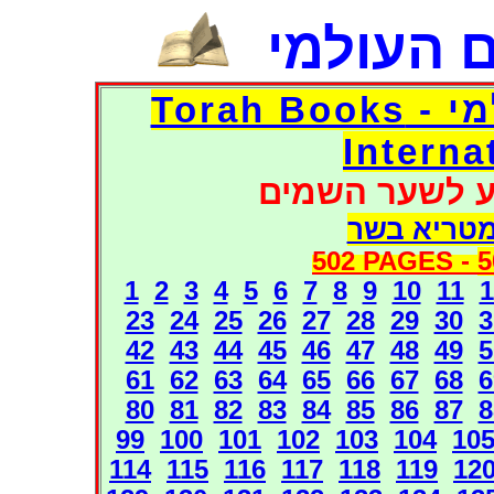
 העולמי
דפי אוצר הספרים העולמי - Torah Books
Interna
ע לשער השמים
מטריא בשר
502 PAGES -
5
1
2
3
4
5
6
7
8
9
10
11
1
23
24
25
26
27
28
29
30
3
42
43
44
45
46
47
48
49
5
61
62
63
64
65
66
67
68
6
80
81
82
83
84
85
86
87
8
99
100
101
102
103
104
10
114
115
116
117
118
119
12