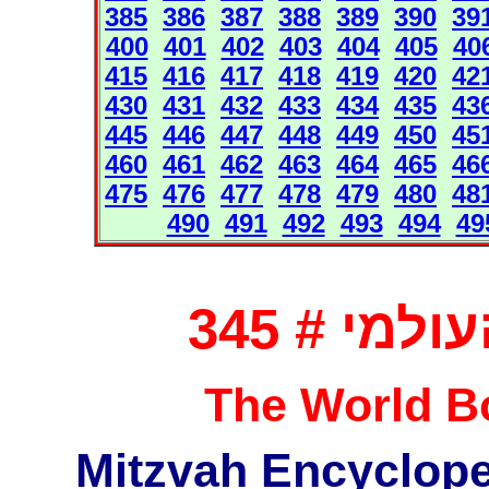
385
386
387
388
389
390
39
400
401
402
403
404
405
40
415
416
417
418
419
420
42
430
431
432
433
434
435
43
445
446
447
448
449
450
45
460
461
462
463
464
465
46
475
476
477
478
479
480
48
490
491
492
493
494
49
מי # 345
The World Bo