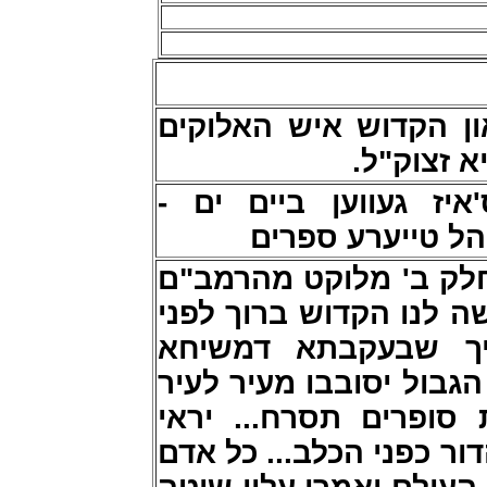
ן הקדוש איש האלוקים
א זצוק"ל
36 איז געווען ביים ים
יהל טייערע ספרים
 חלק ב' מלוקט מהרמב"ם
ה לנו הקדוש ברוך לפני
יך שבעקבתא דמשיחא
הגבול יסובבו מעיר לעיר
ת סופרים תסרח... יראי
ור כפני הכלב... כל אדם