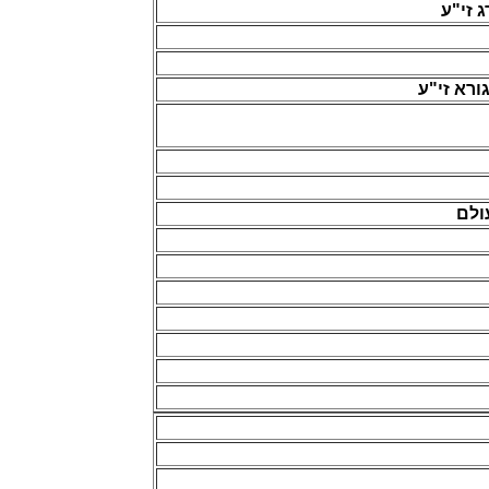
 זי"ע
רא זי"ע
ולם