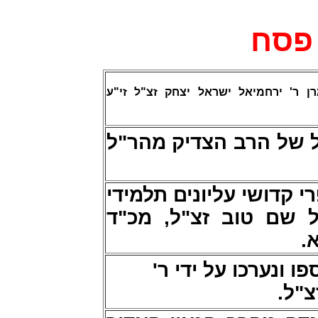
פסח
רן ר' ירחמיאל ישראל יצחק זצ"ל זי"ע
 של הרב הצדיק מהר"ל
 קדושי עליונים תלמידי
ל שם טוב זצ"ל, מכ"ד
א
ו ונערכו על ידי ר
זצ"ל