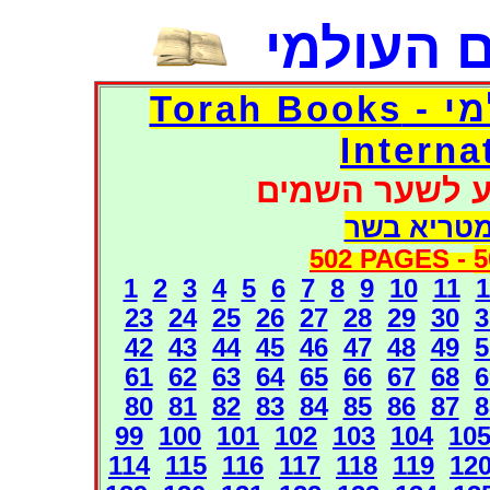
 העולמי
דפי אוצר הספרים העולמי - Torah Books
Interna
ע לשער השמים
מטריא בשר
502 PAGES -
5
1
2
3
4
5
6
7
8
9
10
11
1
23
24
25
26
27
28
29
30
3
42
43
44
45
46
47
48
49
5
61
62
63
64
65
66
67
68
6
80
81
82
83
84
85
86
87
8
99
100
101
102
103
104
10
114
115
116
117
118
119
12