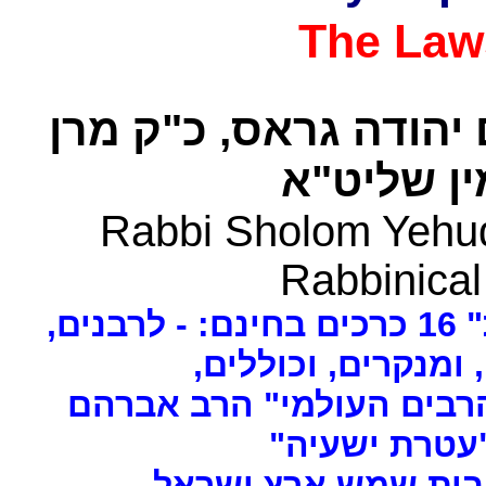
The Law
 יהודה גראס
כ"ק מרן
ן שליט"א
Rabbi Sholom Yehud
Rabbinical
ים
, ומנקרים, וכוללים
רבים העולמי" הרב אברהם
 "עטרת ישעיה
- ת שמש ארץ ישראל