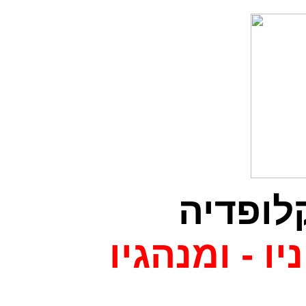
לופדיה
יו - ומנהגיו