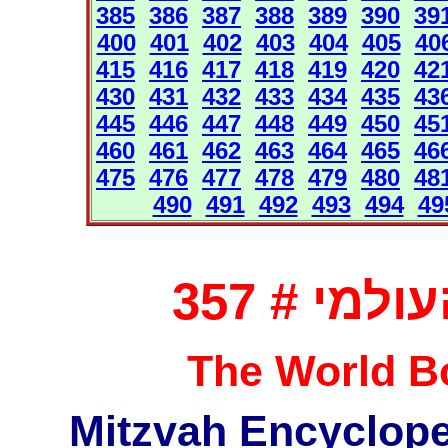
385
386
387
388
389
390
39
400
401
402
403
404
405
40
415
416
417
418
419
420
42
430
431
432
433
434
435
43
445
446
447
448
449
450
45
460
461
462
463
464
465
46
475
476
477
478
479
480
48
490
491
492
493
494
49
מי # 357
The World Bo