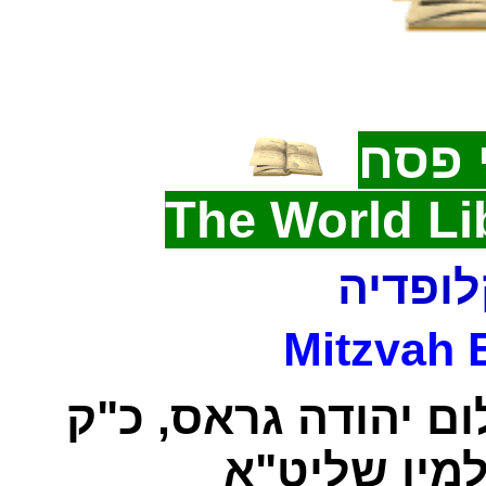
 פסח
The World Li
לופדיה
Mitzvah 
ום יהודה גראס, כ"ק
מין שליט"א