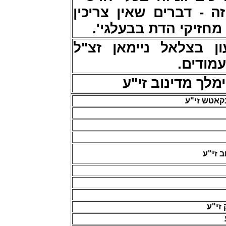
ה - דברים שאין צריכין
ד"ץ מחזיקי הדת בבעלגי
ן בצלאל ניימאן זצ"ל
מלך מדינוב זי"ע
קאטש זי"ע
 זי"ע
זי"ע