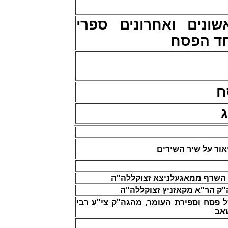
ונים ואחרונים ספרי
 חד הפסח
ח
ג
אור על שיר השירים
 השרף ממאגעלניצא זצוקללה"ה
ק הר"א מקאזניץ זצוקללה"ה
 פסח וספירת העומר, מהגה"ק צי"ע רבי
אב