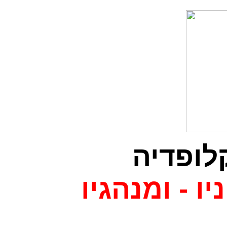
לופדיה
יו - ומנהגיו