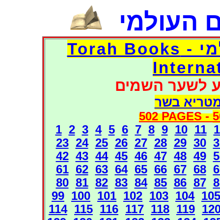
 העולמי
דפי אוצר הספרים העולמי - Torah Books
Interna
ע לשער השמים
מטריא בשר
502 PAGES -
5
1
2
3
4
5
6
7
8
9
10
11
1
23
24
25
26
27
28
29
30
3
42
43
44
45
46
47
48
49
5
61
62
63
64
65
66
67
68
6
80
81
82
83
84
85
86
87
8
99
100
101
102
103
104
10
114
115
116
117
118
119
12