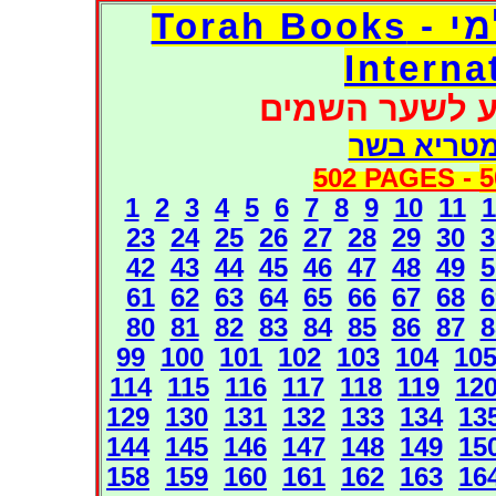
דפי אוצר הספרים העולמי - Torah Books
Interna
ע לשער השמים
מטריא בשר
502 PAGES -
5
1
2
3
4
5
6
7
8
9
10
11
1
23
24
25
26
27
28
29
30
3
42
43
44
45
46
47
48
49
5
61
62
63
64
65
66
67
68
6
80
81
82
83
84
85
86
87
8
99
100
101
102
103
104
10
114
115
116
117
118
119
12
129
130
131
132
133
134
13
144
145
146
147
148
149
15
158
159
160
161
162
163
16