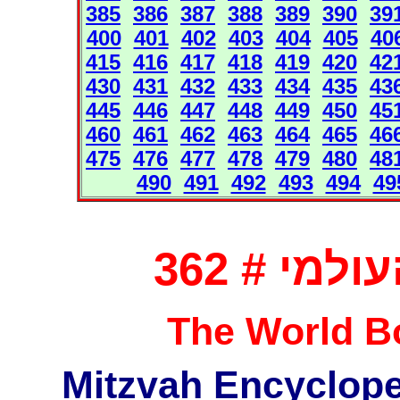
385
386
387
388
389
390
39
400
401
402
403
404
405
40
415
416
417
418
419
420
42
430
431
432
433
434
435
43
445
446
447
448
449
450
45
460
461
462
463
464
465
46
475
476
477
478
479
480
48
490
491
492
493
494
49
מי # 362
The World Bo