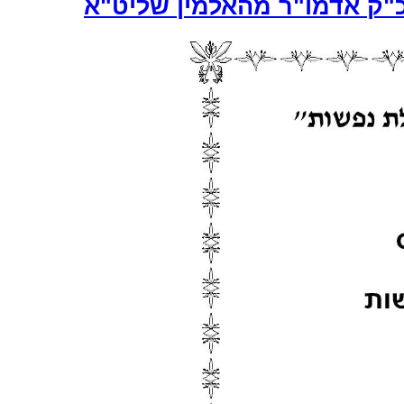
כ"ק אדמו"ר מהאלמין שליט"א