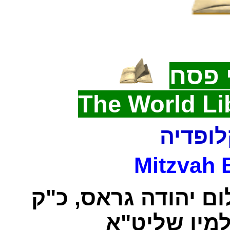
 פסח
The World Li
לופדיה
Mitzvah 
ום יהודה גראס, כ"ק
מין שליט"א