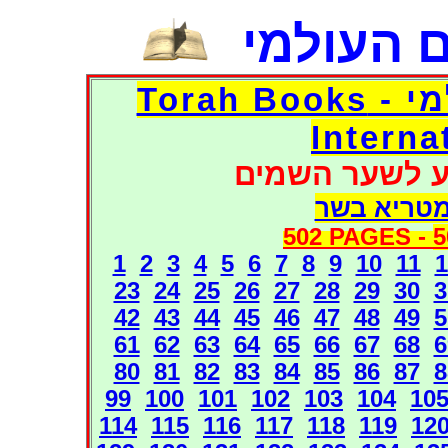
 העולמי
דפי אוצר הספרים העולמי - Torah Books
Interna
ע לשער השמים
מטריא בשר
502 PAGES -
5
1
2
3
4
5
6
7
8
9
10
11
1
23
24
25
26
27
28
29
30
3
42
43
44
45
46
47
48
49
5
61
62
63
64
65
66
67
68
6
80
81
82
83
84
85
86
87
8
99
100
101
102
103
104
10
114
115
116
117
118
119
12