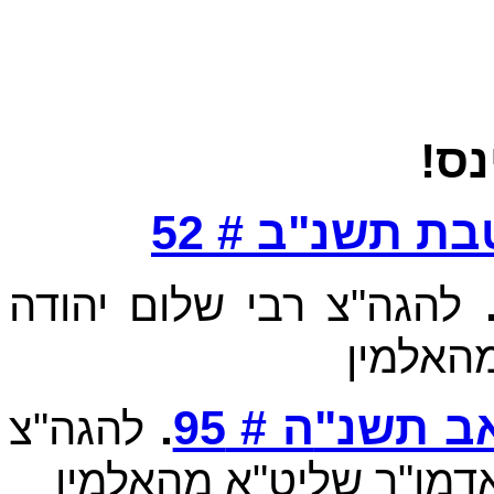
נס
ת תשנ"ב # 52
להגה"צ רבי שלום יהודה
מהאלמין
.
95
ה #
 אב תשנ
להגה"צ
אדמו"ר שליט"א מהאלמין