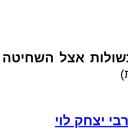
עדות על ה-43 מכשולות אצל השחיטה
(
בי יצחק לוי