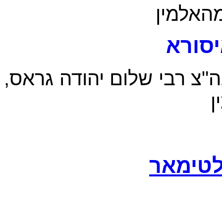
מהאלמין
סורא
ה"צ רבי שלום יהודה גראס
ן
לטימאר