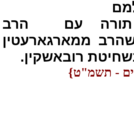
למם
ין תורה עם
הרב
הרב ממארגארעטין
בשחיטת רובאשקין