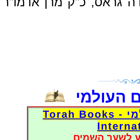
דה גראס, כ"ק מרן אדמו"ר
 העולמי
דפי אוצר הספרים העולמי - Torah Books
Interna
ע לשער השמים