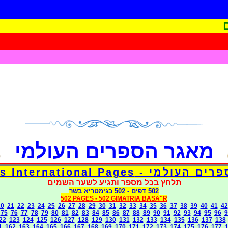
מאגר הספרים העולמי
דפי אוצר הספרים העולמי - Torah 
תלחץ בכל מספר ותגיע לשער השמים
בגימטריא בשר
- 502
502 דפים
502 PAGES -
502 GIMATRIA BASA"R
20
21
22
23
24
25
26
27
28
29
30
31
32
33
34
35
36
37
38
39
40
41
42
75
76
77
78
79
80
81
82
83
84
85
86
87
88
89
90
91
92
93
94
95
96
9
22
123
124
125
126
127
128
129
130
131
132
133
134
135
136
137
138
1
162
163
164
165
166
167
168
169
170
171
172
173
174
175
176
177