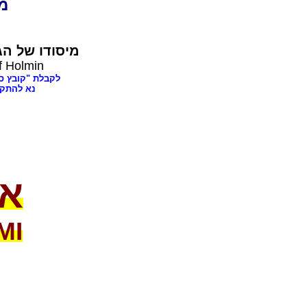
dia
מיסודו של
הג,
f Holmin
לקבלת "קובץ ספרים בענינ,
נא להתק"
או
MI