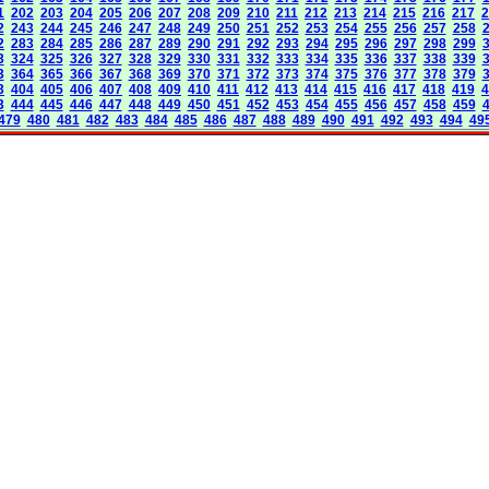
1
202
203
204
205
206
207
208
209
210
211
212
213
214
215
216
217
2
2
243
244
245
246
247
248
249
250
251
252
253
254
255
256
257
258
2
283
284
285
286
287
289
290
291
292
293
294
295
296
297
298
299
3
324
325
326
327
328
329
330
331
332
333
334
335
336
337
338
339
3
364
365
366
367
368
369
370
371
372
373
374
375
376
377
378
379
3
404
405
406
407
408
409
410
411
412
413
414
415
416
417
418
419
4
3
444
445
446
447
448
449
450
451
452
453
454
455
456
457
458
459
479
480
481
482
483
484
485
486
487
488
489
490
491
492
493
494
49