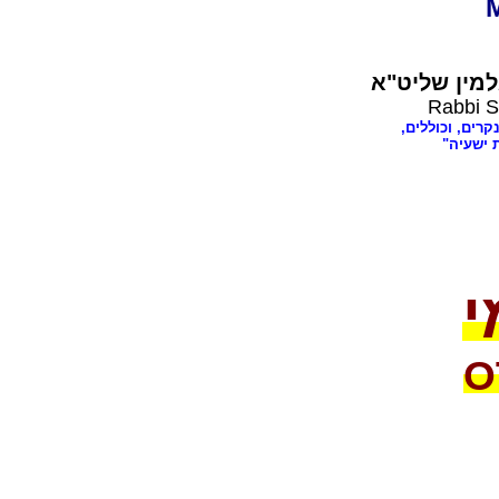
מין שליט"א
Rabbi S
נקרים, וכוללים
ת ישעיה
י
O