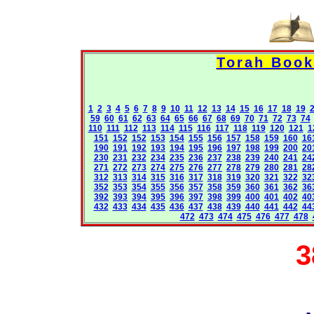
1
2
3
4
5
6
7
8
9
10
11
12
13
14
15
16
17
18
19
59
60
61
62
63
64
65
66
67
68
69
70
71
72
73
74
110
111
112
113
114
115
116
117
118
119
120
121
1
151
152
152
153
154
155
156
157
158
159
160
16
190
191
192
193
194
195
196
197
198
199
200
20
230
231
232
234
235
236
237
238
239
240
241
24
271
272
273
274
275
276
277
278
279
280
281
28
312
313
314
315
316
317
318
319
320
321
322
32
352
353
354
355
356
357
358
359
360
361
362
36
392
393
394
395
396
397
398
399
400
401
402
40
432
433
434
435
436
437
438
439
440
441
442
44
472
473
474
475
476
477
478