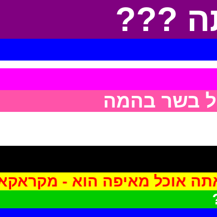
??? אתה
 אוכל מאיפה הוא - מקראקא-