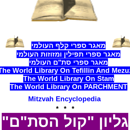
מאגר ספרי קלף העולמי
מאגר ספרי תפילין ומזוזות העולמי
מאגר ספרי סת"ם העולמי
The World Library On Tefillin And Mezu
The World Library On Stam
The World Library On
PARCHMENT
Mitzvah Encyclopedia
* * *
גליון "קול הסת"ם"