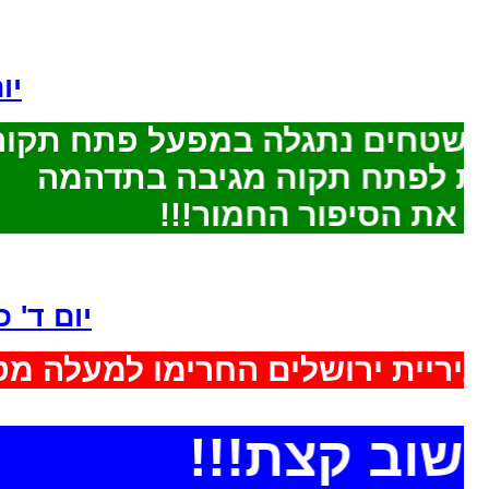
יו
ם מהשטחים נתגלה במפעל פתח תק
תח תקוה מגיבה בתדהמה
את הסיפור החמור
יום ד' 
קחי עיריית ירושלים החרימו למעל
שוב קצת