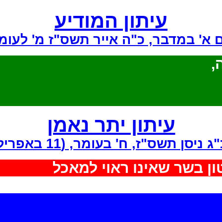
עיתון המודיע
ם א' במדבר, כ"ה אייר תשס"ז מ' לעומ
וה
עיתון יתר נאמן
(11 באפריל 2007)
,
כ"ג ניסן תשס"ז, ח' בעומר
ה מטון בשר שאינו ראוי למאכל