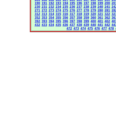
190
191
192
193
194
195
196
197
198
199
200
20
230
231
232
234
235
236
237
238
239
240
241
24
271
272
273
274
275
276
277
278
279
280
281
28
312
313
314
315
316
317
318
319
320
321
322
32
352
353
354
355
356
357
358
359
360
361
362
36
392
393
394
395
396
397
398
399
400
401
402
40
432
433
434
435
436
437
438
439
440
441
442
44
472
473
474
475
476
477
478