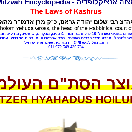
מצוה אנציקלופדיה - Mitzvah Encyclope
The Laws of
Kashrus
ה"צ רבי שלום יהודה גראס
כ"ק מרן אדמו"ר מהאל
holom Yehuda Gross, the head of the Rabbinical court o
י כשרות" 16 כרכים בחינם: - לרבנים
מנקרים, שוחטים,
בודקים, ומ,
שר למנהל "חברה מזכי הרבים העולמי" הרב אברהם ווייס, בבית המדרש "עטר
- רמת בית שמש ארץ ישראל
8
רחוב נחל לכיש 24/
011 972 548 436 784
צר הסת"ם העולמ
TZER HYAHADUS HOILU