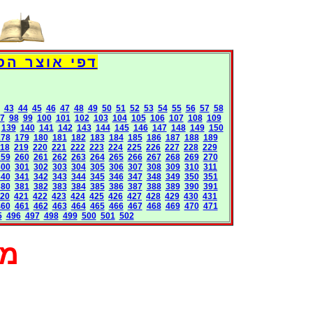
Books International Pages
43
44
45
46
47
48
49
50
51
52
53
54
55
56
57
58
7
98
99
100
101
102
103
104
105
106
107
108
109
139
140
141
142
143
144
145
146
147
148
149
150
178
179
180
181
182
183
184
185
186
187
188
189
18
219
220
221
222
223
224
225
226
227
228
229
259
260
261
262
263
264
265
266
267
268
269
270
300
301
302
303
304
305
306
307
308
309
310
311
340
341
342
343
344
345
346
347
348
349
350
351
380
381
382
383
384
385
386
387
388
389
390
391
20
421
422
423
424
425
426
427
428
429
430
431
460
461
462
463
464
465
466
467
468
469
470
471
5
496
497
498
499
500
501
502
מא