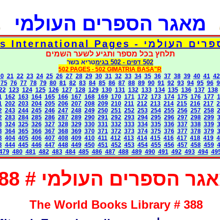
מאגר הספרים העולמי
דפי אוצר הספרים העולמי - Torah 
תלחץ בכל מספר ותגיע לשער השמים
בגימטריא בשר
- 502
502 דפים
502 PAGES -
502 GIMATRIA BASA"R
20
21
22
23
24
25
26
27
28
29
30
31
32
33
34
35
36
37
38
39
40
41
42
75
76
77
78
79
80
81
82
83
84
85
86
87
88
89
90
91
92
93
94
95
96
9
22
123
124
125
126
127
128
129
130
131
132
133
134
135
136
137
138
1
162
163
164
165
166
167
168
169
170
171
172
173
174
175
176
177
1
202
203
204
205
206
207
208
209
210
211
212
213
214
215
216
217
2
2
243
244
245
246
247
248
249
250
251
252
253
254
255
256
257
258
2
283
284
285
286
287
289
290
291
292
293
294
295
296
297
298
299
3
324
325
326
327
328
329
330
331
332
333
334
335
336
337
338
339
3
364
365
366
367
368
369
370
371
372
373
374
375
376
377
378
379
3
404
405
406
407
408
409
410
411
412
413
414
415
416
417
418
419
4
3
444
445
446
447
448
449
450
451
452
453
454
455
456
457
458
459
479
480
481
482
483
484
485
486
487
488
489
490
491
492
493
494
49
גר הספרים העולמי # 388
The World Books Library # 388