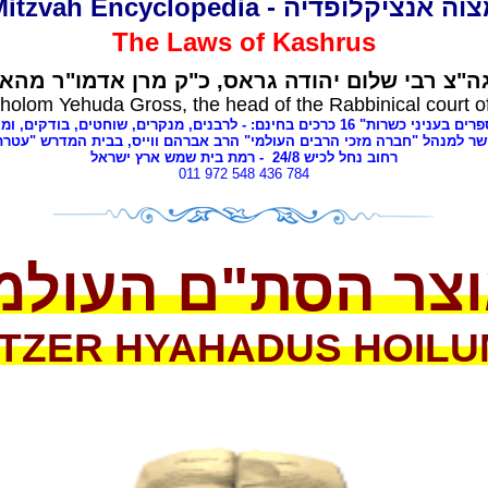
מצוה אנציקלופדיה - Mitzvah Encyclope
The Laws of
Kashrus
ה"צ רבי שלום יהודה גראס
כ"ק מרן אדמו"ר מהאל
holom Yehuda Gross, the head of the Rabbinical court o
י כשרות" 16 כרכים בחינם: - לרבנים
מנקרים, שוחטים,
בודקים, ומ,
שר למנהל "חברה מזכי הרבים העולמי" הרב אברהם ווייס, בבית המדרש "עטר
- רמת בית שמש ארץ ישראל
8
רחוב נחל לכיש 24/
011 972 548 436 784
צר הסת"ם העולמ
TZER HYAHADUS HOILU