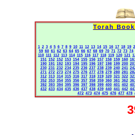
1
2
3
4
5
6
7
8
9
10
11
12
13
14
15
16
17
18
19
59
60
61
62
63
64
65
66
67
68
69
70
71
72
73
74
110
111
112
113
114
115
116
117
118
119
120
121
1
151
152
152
153
154
155
156
157
158
159
160
16
190
191
192
193
194
195
196
197
198
199
200
20
230
231
232
234
235
236
237
238
239
240
241
24
271
272
273
274
275
276
277
278
279
280
281
28
312
313
314
315
316
317
318
319
320
321
322
32
352
353
354
355
356
357
358
359
360
361
362
36
392
393
394
395
396
397
398
399
400
401
402
40
432
433
434
435
436
437
438
439
440
441
442
44
472
473
474
475
476
477
478