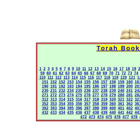
1
2
3
4
5
6
7
8
9
10
11
12
13
14
15
16
17
18
19
59
60
61
62
63
64
65
66
67
68
69
70
71
72
73
74
110
111
112
113
114
115
116
117
118
119
120
121
1
151
152
152
153
154
155
156
157
158
159
160
16
190
191
192
193
194
195
196
197
198
199
200
20
230
231
232
234
235
236
237
238
239
240
241
24
271
272
273
274
275
276
277
278
279
280
281
28
312
313
314
315
316
317
318
319
320
321
322
32
352
353
354
355
356
357
358
359
360
361
362
36
392
393
394
395
396
397
398
399
400
401
402
40
432
433
434
435
436
437
438
439
440
441
442
44
472
473
474
475
476
477
478