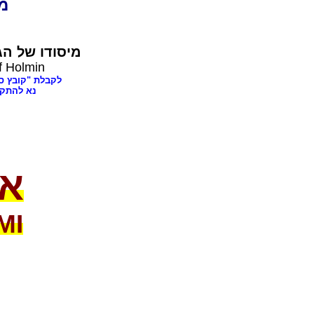
dia
מיסודו של
הג,
f Holmin
לקבלת "קובץ ספרים בענינ,
נא להתק"
או
MI