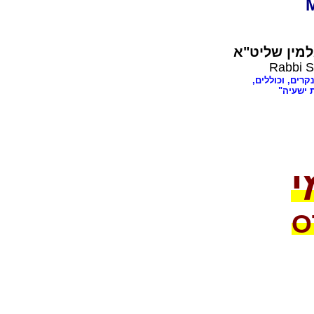
מין שליט"א
Rabbi S
נקרים, וכוללים
ת ישעיה
י
O