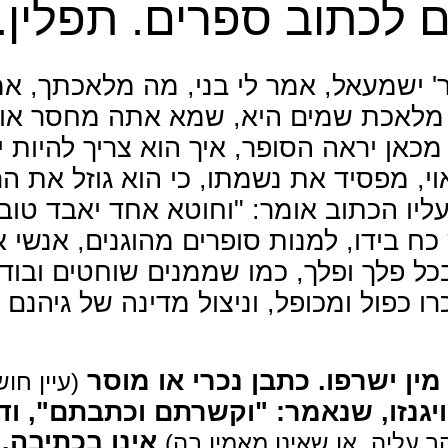
ם לכתוב ספרים. תפלין. 
' ישמעאל, אמר לי בני, מה מלאכתך, א
 מלאכת שמים היא, שמא אתה מחסר אות
כאן יראה הסופר, איך הוא צריך להיות י
וי, מפסיד את נשמתו, כי הוא גוזל את ה
עליו הכתוב אומר: "וחוטא אחד יאבד טו
 כח בידו, למנות סופרים מהוגנים, אנשי 
בכל פלך ופלך, כמו שממנים שוחטים ובוד
כרו כפול ומכופל, וניצול מדינה של גיהנם
מין ישרפו. כתבן נכרי או מוסר
עיין חו)
ויגנזו, שנאמר: "וקשרתם וכתבתם", וד
אינו בכתיבה. ו
(ר עליה, או שאינו מאמין בה