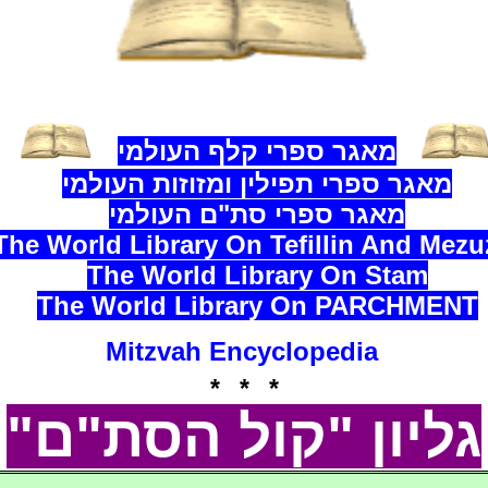
מאגר ספרי קלף העולמי
מאגר ספרי תפילין ומזוזות העולמי
מאגר ספרי סת"ם העולמי
The World Library On Tefillin And Mezu
The World Library On Stam
The World Library On
PARCHMENT
Mitzvah Encyclopedia
* * *
גליון "קול הסת"ם"