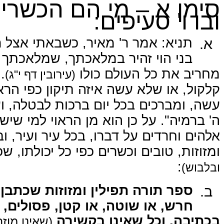
סימן א – מי הם הכשרי.
ובו ו' סעיפים:
א.
תניא: אמר ר' מאיר, כשבאתי אצל ר
בני הוי זהיר במלאכתך, שמלאכתך
מחריב את כל העולם כולו
מ
(עירובין דף י"ג)
קלקול, או שלא עשה איזה תיקון כפי הרא
עשה, ומברכים בכל יום ברכות לבטלה, ו
ה' ברמיה". על כן הוא מן הראוי למי שיש
אלהים וחרדים על דברו, בכל עיר ועיר, ו
ומזוזות, טובים וכשרים כפי כל יכולתו, ש
:
ובלבוש)
ב.
ספר תורה תפילין ומזוזות שכתבן 
חרש, או שוטה, או קטן, פסולים, 
בכתיבה, וכל שאינו בקשירה
שאינו מוזה)