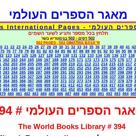
מאגר הספרים העולמי
דפי אוצר הספרים העולמי - Torah 
תלחץ בכל מספר ותגיע לשער השמים
בגימטריא בשר
- 502
502 דפים
502 PAGES -
502 GIMATRIA BASA"R
20
21
22
23
24
25
26
27
28
29
30
31
32
33
34
35
36
37
38
39
40
41
42
75
76
77
78
79
80
81
82
83
84
85
86
87
88
89
90
91
92
93
94
95
96
9
22
123
124
125
126
127
128
129
130
131
132
133
134
135
136
137
138
1
162
163
164
165
166
167
168
169
170
171
172
173
174
175
176
177
1
202
203
204
205
206
207
208
209
210
211
212
213
214
215
216
217
2
2
243
244
245
246
247
248
249
250
251
252
253
254
255
256
257
258
2
283
284
285
286
287
289
290
291
292
293
294
295
296
297
298
299
3
324
325
326
327
328
329
330
331
332
333
334
335
336
337
338
339
3
364
365
366
367
368
369
370
371
372
373
374
375
376
377
378
379
3
404
405
406
407
408
409
410
411
412
413
414
415
416
417
418
419
4
3
444
445
446
447
448
449
450
451
452
453
454
455
456
457
458
459
479
480
481
482
483
484
485
486
487
488
489
490
491
492
493
494
49
גר הספרים העולמי # 394
The World Books Library # 394