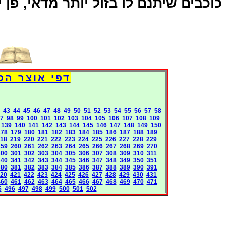
כוכבים שיתנם לו בזול יותר מדאי, פן:
Books International Pages
43
44
45
46
47
48
49
50
51
52
53
54
55
56
57
58
7
98
99
100
101
102
103
104
105
106
107
108
109
139
140
141
142
143
144
145
146
147
148
149
150
178
179
180
181
182
183
184
185
186
187
188
189
18
219
220
221
222
223
224
225
226
227
228
229
259
260
261
262
263
264
265
266
267
268
269
270
300
301
302
303
304
305
306
307
308
309
310
311
340
341
342
343
344
345
346
347
348
349
350
351
380
381
382
383
384
385
386
387
388
389
390
391
20
421
422
423
424
425
426
427
428
429
430
431
460
461
462
463
464
465
466
467
468
469
470
471
5
496
497
498
499
500
501
502