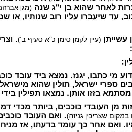
רות לאחר שהוא בן י"ג שנה
מגן אברהם, ו
עד שיעברו עליו רוב שנותיו, או שנול
 עשייתן
וצריכ
(עיין לקמן סימן כ"א סעיף ב')
ין
וע מי כתבו, יגנז. נמצא ביד עובד כוכב
כבים ספרי ישראל, תולין שהוא מישראל,
 מסתמא בזזו אותן. נמצאו תפילין בידי
וזות מן העובדי כוכבים, ביותר מכדי דמי
ואם העובד כוכבים ר
( במקום שצריכין גניזה
יו. ואם אחר כך עומד בדעתו, אז מניחן