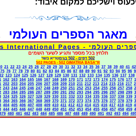
 יכעוס וישליכם למקום איבוד
מאגר הספרים העולמי
דפי אוצר הספרים העולמי - Torah 
תלחץ בכל מספר ותגיע לשער השמים
בגימטריא בשר
- 502
502 דפים
502 PAGES -
502 GIMATRIA BASA"R
20
21
22
23
24
25
26
27
28
29
30
31
32
33
34
35
36
37
38
39
40
41
42
75
76
77
78
79
80
81
82
83
84
85
86
87
88
89
90
91
92
93
94
95
96
9
22
123
124
125
126
127
128
129
130
131
132
133
134
135
136
137
138
1
162
163
164
165
166
167
168
169
170
171
172
173
174
175
176
177
1
202
203
204
205
206
207
208
209
210
211
212
213
214
215
216
217
2
2
243
244
245
246
247
248
249
250
251
252
253
254
255
256
257
258
2
283
284
285
286
287
289
290
291
292
293
294
295
296
297
298
299
3
324
325
326
327
328
329
330
331
332
333
334
335
336
337
338
339
3
364
365
366
367
368
369
370
371
372
373
374
375
376
377
378
379
3
404
405
406
407
408
409
410
411
412
413
414
415
416
417
418
419
4
3
444
445
446
447
448
449
450
451
452
453
454
455
456
457
458
459
479
480
481
482
483
484
485
486
487
488
489
490
491
492
493
494
49