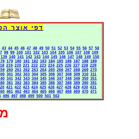
Books International Pages
43
44
45
46
47
48
49
50
51
52
53
54
55
56
57
58
7
98
99
100
101
102
103
104
105
106
107
108
109
139
140
141
142
143
144
145
146
147
148
149
150
178
179
180
181
182
183
184
185
186
187
188
189
18
219
220
221
222
223
224
225
226
227
228
229
259
260
261
262
263
264
265
266
267
268
269
270
300
301
302
303
304
305
306
307
308
309
310
311
340
341
342
343
344
345
346
347
348
349
350
351
380
381
382
383
384
385
386
387
388
389
390
391
20
421
422
423
424
425
426
427
428
429
430
431
460
461
462
463
464
465
466
467
468
469
470
471
5
496
497
498
499
500
501
502
מא