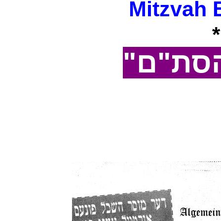
Mitzvah 
ל הסת"ם