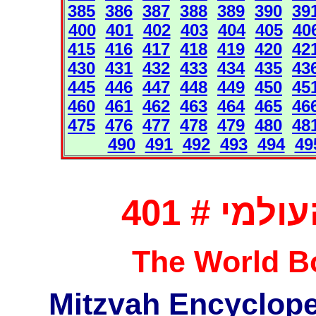
385
386
387
388
389
390
39
400
401
402
403
404
405
40
415
416
417
418
419
420
42
430
431
432
433
434
435
43
445
446
447
448
449
450
45
460
461
462
463
464
465
46
475
476
477
478
479
480
48
490
491
492
493
494
49
מי # 401
The World Bo