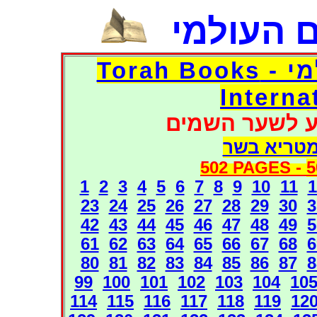
 העולמי
דפי אוצר הספרים העולמי - Torah Books
Interna
ע לשער השמים
מטריא בשר
502 PAGES -
5
1
2
3
4
5
6
7
8
9
10
11
1
23
24
25
26
27
28
29
30
3
42
43
44
45
46
47
48
49
5
61
62
63
64
65
66
67
68
6
80
81
82
83
84
85
86
87
8
99
100
101
102
103
104
10
114
115
116
117
118
119
12