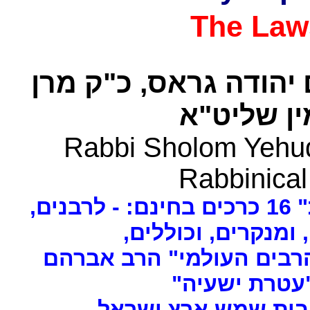
The Law
 יהודה גראס
כ"ק מרן
ן שליט"א
Rabbi Sholom Yehud
Rabbinical
ים
, ומנקרים, וכוללים
רבים העולמי" הרב אברהם
 "עטרת ישעיה
- ת שמש ארץ ישראל