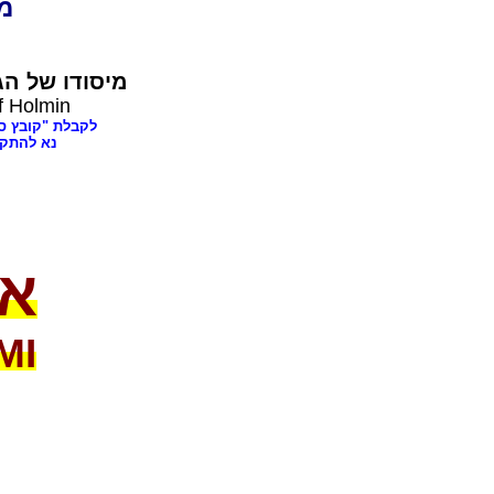
מצו
מיסודו של
הגה
f Holmin
לקבלת "קובץ ספרים בעניני
נא להתקש
או
MI