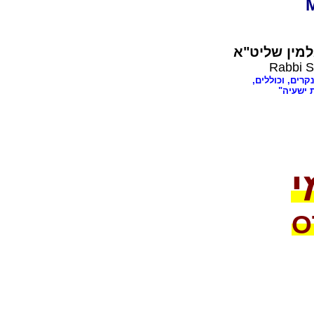
מין שליט"א
Rabbi S
קרים, וכוללים,
 ישעיה"
י
O