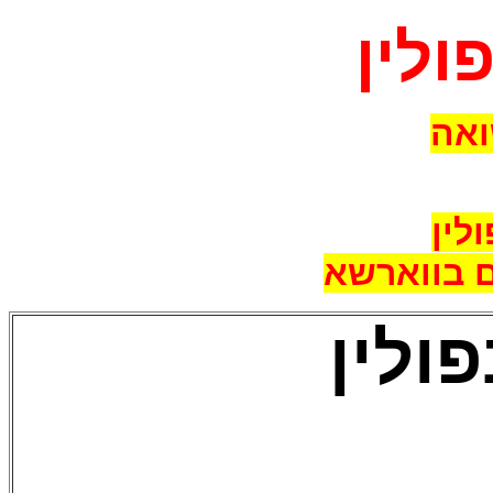
ולין
ואה
 בווארשא
ולין