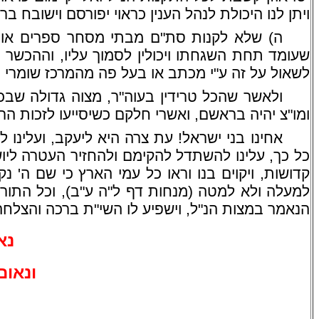
ויתן לנו היכולת לנהל הענין כראוי יפורסם וישובח ב
ה) שלא לקנות סת"ם מבתי מסחר ספרים או מו
שעומד תחת השגחתו ויכולין לסמוך עליו, וההכשר י
לשאול על זה ע"י מכתב או בעל פה מהמרכז שומרי 
ולאשר שהכל טרידין בעוה"ר, מצוה גדולה שבכל
ומו"צ יהיה בראשם, ואשרי חלקם כשיסייעו לזכות הרב
אחינו בני ישראל! עת צרה היא ליעקב, ועלינו 
כל כך, עלינו להשתדל להקימם ולהחזיר העטרה לי
קדושות, ויקוים בנו וראו כל עמי הארץ כי שם ה' נ
למעלה ולא למטה (מנחות דף ל"ה ע"ב), וכל התורה
הנאמר במצות הנ"ל, וישפיע לו השי"ת ברכה והצלחה ע
נא
ונאום