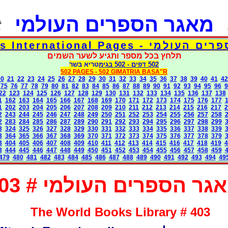
מאגר הספרים העולמי
Torah Books International Pages
תלחץ בכל מספר ותגיע לשער השמים
502 דפים
- 502
בגימטריא בשר
502 PAGES -
502 GIMATRIA BASA"R
20
21
22
23
24
25
26
27
28
29
30
31
32
33
34
35
36
37
38
39
40
41
42
75
76
77
78
79
80
81
82
83
84
85
86
87
88
89
90
91
92
93
94
95
96
9
22
123
124
125
126
127
128
129
130
131
132
133
134
135
136
137
138
1
162
163
164
165
166
167
168
169
170
171
172
173
174
175
176
177
1
202
203
204
205
206
207
208
209
210
211
212
213
214
215
216
217
2
2
243
244
245
246
247
248
249
250
251
252
253
254
255
256
257
258
2
283
284
285
286
287
289
290
291
292
293
294
295
296
297
298
299
3
324
325
326
327
328
329
330
331
332
333
334
335
336
337
338
339
3
364
365
366
367
368
369
370
371
372
373
374
375
376
377
378
379
3
404
405
406
407
408
409
410
411
412
413
414
415
416
417
418
419
4
3
444
445
446
447
448
449
450
451
452
453
454
455
456
457
458
459
479
480
481
482
483
484
485
486
487
488
489
490
491
492
493
494
49
גר הספרים העולמי # 403
The World Books Library # 403