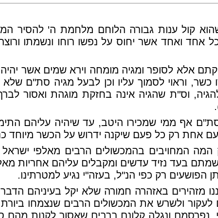
ו שהוא קול ענות גבורה הלוחם מלחמת ה' להסיר המכ
 אחד ואחד אשר יחוס על נפשו רוחו ונשמתו ורוצה ב
ם אלא לסופר ומגיה מומחה וירא שמים אשר יהיה ב
 כשר, וראוי לסמוך עליו וכן לבעל מגיה סת"ם שלא 
הגיה, וס"ת שהגיה אינה בחזקת מוגהת ואסור לברך
סת"ם אף ממי שמכירו היטב, עד שיהיה עליהם התימ
עם אחת רק כל פעם שיקנה ידרוש על הכשר מיוחד כנ
ק המה המחויבים בהמכשולים הרבים מאלפי ישראל כ
נשמתם בעד נזיד עדשים ומקבלים עליהם אחריות מאל
ן הפושעים רק כפי הנ"ל, בעזה"י נגיע למטרתינו.
נו מזהירים באזהרה חמורה שלא יקל בעיניהם הדבר כ
קור ולשרש את המכשולים הרבים שנצמחו ביורת ע"י
אוי, נפרסמם ונגלה קלונם ברבים שאסור לקנות מהם 