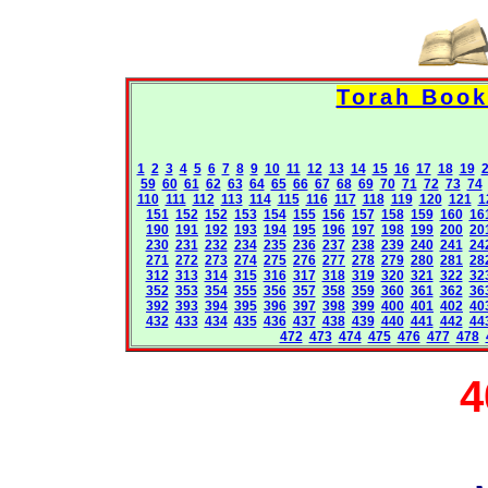
1
2
3
4
5
6
7
8
9
10
11
12
13
14
15
16
17
18
19
59
60
61
62
63
64
65
66
67
68
69
70
71
72
73
74
110
111
112
113
114
115
116
117
118
119
120
121
1
151
152
152
153
154
155
156
157
158
159
160
16
190
191
192
193
194
195
196
197
198
199
200
20
230
231
232
234
235
236
237
238
239
240
241
24
271
272
273
274
275
276
277
278
279
280
281
28
312
313
314
315
316
317
318
319
320
321
322
32
352
353
354
355
356
357
358
359
360
361
362
36
392
393
394
395
396
397
398
399
400
401
402
40
432
433
434
435
436
437
438
439
440
441
442
44
472
473
474
475
476
477
478