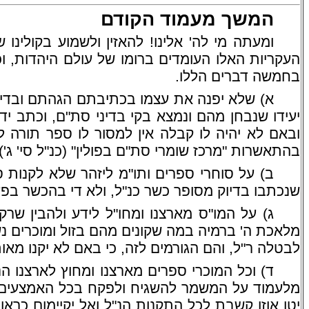
המשך מעמוד הקודם
ומעתה מי לה' אלינו! להאזין ולשמוע בקולינ
העקריות האלו העומדים ברומו של עולם היהדות, וכל
בחמשה דברים הללו.
א) שלא יפנה את עצמו בכתיבתם הגהתם ובדיקת
יעידו שנבחן מהם ונמצא בקי בדיני סת"ם, וכתב ידו
ובאם לא יהיה לו קבלה אין למסור לו ספר תורה ל
בהתאשרות "מרכז שומרי סת"ם בפולין" (כנ"ל סי' ג').
ב) על סוחרי ספרים ותו"מ ליזהר שלא לקנות 
שנכתבו בדיוק מסופר כשר כנ"ל, ולא די בהכשר בפ
ג) על המו"ס מארצנו ומחו"ל לידע ולהבין שר
מלאכת ה' ברמיה במה שקונים מהם בזול ומוכרים 
לבטלה ר"ל, והם הגורמים לזה, כי באם לא יקנו מאות
ד) וכל המוכרי ספרים מארצנו ומחוץ לארצנו הנ
מלעמוד על המשמר להשגיח ולפקח בכל האמצעים לע
יטו אוזן קשבת לכל התקנות הנ"ל ואל יקיימום כר