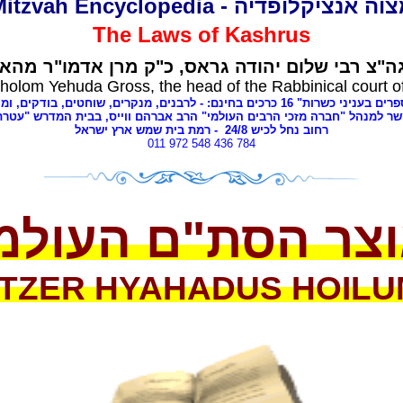
ה אנציקלופדיה - Mitzvah Encyclopedia
The Laws of
Kashrus
"צ רבי שלום יהודה גראס,
כ"ק מרן אדמו"ר מהאל
holom Yehuda Gross, the head of the Rabbinical court o
 כשרות" 16 כרכים בחינם: - לרבנים,
מנקרים, שוחטים,
בודקים, ומנ
ר למנהל "חברה מזכי הרבים העולמי" הרב אברהם ווייס, בבית המדרש "עטרת
רחוב נחל לכיש 24/
8
- רמת בית שמש ארץ ישראל
011 972 548 436 784
צר הסת"ם העולמ
TZER HYAHADUS HOILU