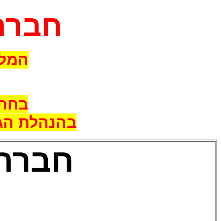
חברה 
המלח
בחתימת 86 הרבנים
בהנהלת הג
חברה 