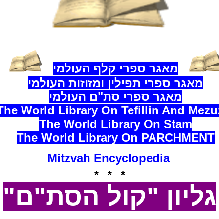
מאגר ספרי קלף העולמי
מאגר ספרי תפילין ומזוזות העולמי
מאגר ספרי סת"ם העולמי
The World Library On Tefillin And Mezu
The World Library On Stam
The World Library On
PARCHMENT
Mitzvah Encyclopedia
* * *
גליון "קול הסת"ם"