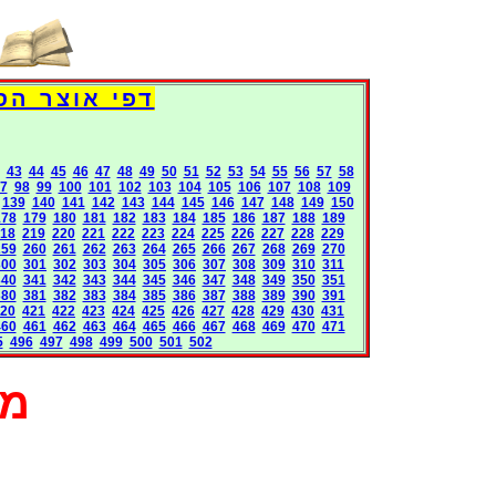
דפי אוצר הספרים העולמי - 
43
44
45
46
47
48
49
50
51
52
53
54
55
56
57
58
7
98
99
100
101
102
103
104
105
106
107
108
109
139
140
141
142
143
144
145
146
147
148
149
150
178
179
180
181
182
183
184
185
186
187
188
189
18
219
220
221
222
223
224
225
226
227
228
229
259
260
261
262
263
264
265
266
267
268
269
270
300
301
302
303
304
305
306
307
308
309
310
311
340
341
342
343
344
345
346
347
348
349
350
351
380
381
382
383
384
385
386
387
388
389
390
391
20
421
422
423
424
425
426
427
428
429
430
431
460
461
462
463
464
465
466
467
468
469
470
471
5
496
497
498
499
500
501
502
מא