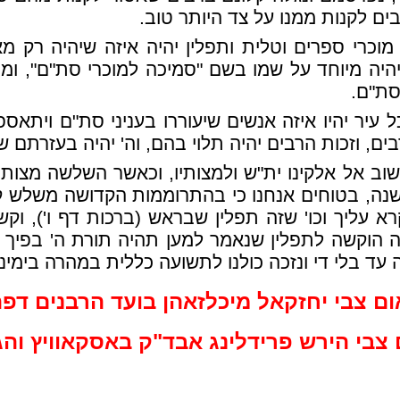
רבים לקנות ממנו על צד היותר טוב.
כרי ספרים וטלית ותפלין יהיה איזה שיהיה רק מ
היה מיוחד על שמו בשם "סמיכה למוכרי סת"ם", ומי ש
סת"ם.
 עיר יהיו איזה אנשים שיעוררו בעניני סת"ם ויתא
ים, וזכות הרבים יהיה תלוי בהם, וה' יהיה בעזרתם ש
לשוב אל אלקינו ית"ש ולמצותיו, וכאשר השלשה מצות
ושנה, בטוחים אנחנו כי בהתרוממות הקדושה משלש
קרא עליך וכו' שזה תפלין שבראש (ברכות דף ו'), וק
 הוקשה לתפלין שנאמר למען תהיה תורת ה' בפיך וכ
ד בלי די ונזכה כולנו לתשועה כללית במהרה בימינו אמ
ום צבי יחזקאל מיכלזאהן בועד הרבנים דפה
 צבי הירש פרידלינג אבד"ק באסקאוויץ והג