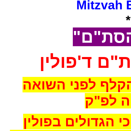
Mitzvah 
ל הסת"ם
"ם ד'פולין
קלף לפני השואה
 לפ"ק