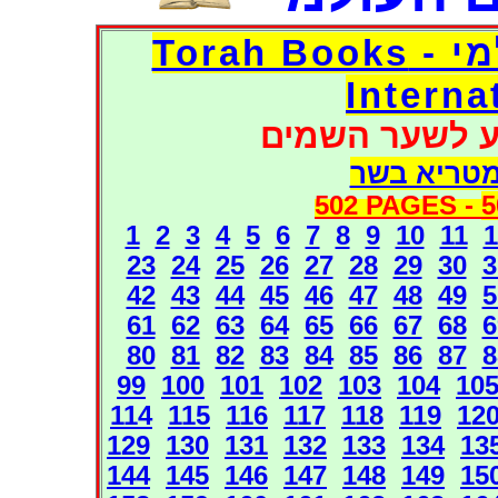
דפי אוצר הספרים העולמי - Torah Books
Interna
ע לשער השמים
מטריא בשר
502 PAGES -
5
1
2
3
4
5
6
7
8
9
10
11
1
23
24
25
26
27
28
29
30
3
42
43
44
45
46
47
48
49
5
61
62
63
64
65
66
67
68
6
80
81
82
83
84
85
86
87
8
99
100
101
102
103
104
10
114
115
116
117
118
119
12
129
130
131
132
133
134
13
144
145
146
147
148
149
15