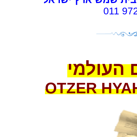
011 97
 העולמי
OTZER HYA