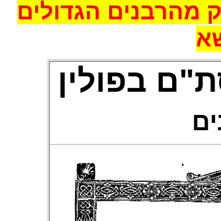
 מהרבנים הגדולים
א
ת"ם
בפולין