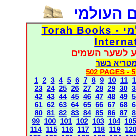
 העולמי
דפי אוצר הספרים העולמי - Torah Books
Interna
ע לשער השמים
מטריא בשר
502 PAGES -
5
1
2
3
4
5
6
7
8
9
10
11
1
23
24
25
26
27
28
29
30
3
42
43
44
45
46
47
48
49
5
61
62
63
64
65
66
67
68
6
80
81
82
83
84
85
86
87
8
99
100
101
102
103
104
10
114
115
116
117
118
119
12