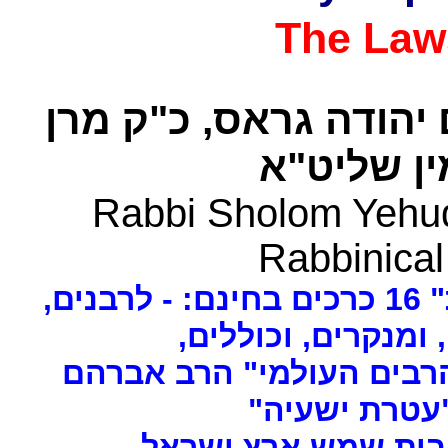
The Law
 יהודה גראס
כ"ק מרן
ן שליט"א
Rabbi Sholom Yehud
Rabbinical
ים
, ומנקרים, וכוללים
רבים העולמי" הרב אברהם
 "עטרת ישעיה
- ת שמש ארץ ישראל