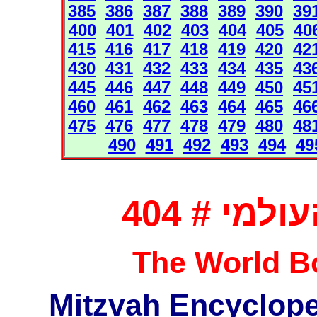
385
386
387
388
389
390
39
400
401
402
403
404
405
40
415
416
417
418
419
420
42
430
431
432
433
434
435
43
445
446
447
448
449
450
45
460
461
462
463
464
465
46
475
476
477
478
479
480
48
490
491
492
493
494
49
מי # 404
The World Bo