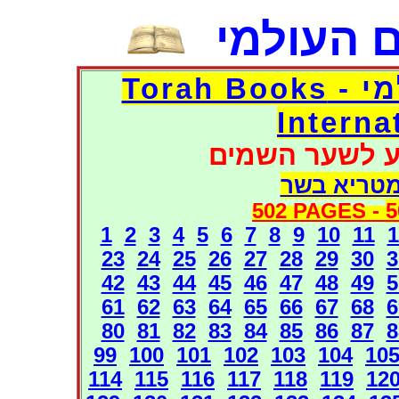
 העולמי
דפי אוצר הספרים העולמי - Torah Books
Interna
ע לשער השמים
מטריא בשר
502 PAGES -
5
1
2
3
4
5
6
7
8
9
10
11
1
23
24
25
26
27
28
29
30
3
42
43
44
45
46
47
48
49
5
61
62
63
64
65
66
67
68
6
80
81
82
83
84
85
86
87
8
99
100
101
102
103
104
10
114
115
116
117
118
119
12