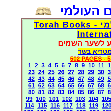
 העולמי
דפי אוצר הספרים העולמי - Torah Books
Interna
ע לשער השמים
מטריא בשר
502 PAGES -
5
1
2
3
4
5
6
7
8
9
10
11
1
23
24
25
26
27
28
29
30
3
42
43
44
45
46
47
48
49
5
61
62
63
64
65
66
67
68
6
80
81
82
83
84
85
86
87
8
99
100
101
102
103
104
10
114
115
116
117
118
119
12