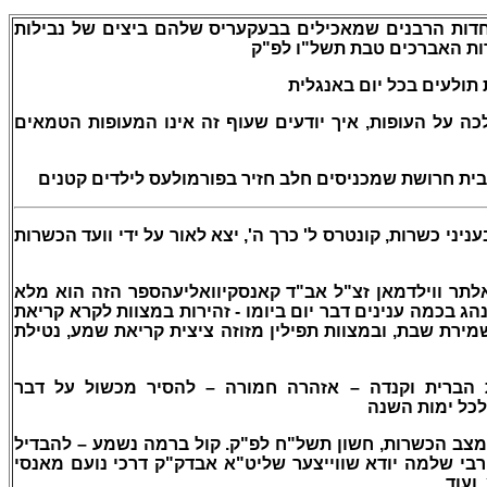
ות הרבנים שמאכילים בבעקעריס שלהם ביצים של נבילות
חדות האברכים טבת תשל"ו לפ"ק
ולעים בכל יום באנגלית
–  על העופות, איך יודעים שעוף זה אינו המעופות הטמאים
–  חרושת שמכניסים חלב חזיר בפורמולעס לילדים קטנים
, ניני כשרות, קונטרס ל' כרך ה', יצא לאור על ידי וועד הכשרות
-  ווילדמאן זצ"ל אב"ד קאנסקיוואליעהספר הזה הוא מלא
הג בכמה ענינים דבר יום ביומו - זהירות במצוות לקרא קריאת
מירת שבת, ובמצוות תפילין מזוזה ציצית קריאת שמע, נטילת
הברית וקנדה – אזהרה חמורה – להסיר מכשול על דבר
לכל ימות השנה
– צב הכשרות, חשון תשל"ח לפ"ק. קול ברמה נשמע – להבדיל
רבי שלמה יודא שווייצער שליט"א אבדק"ק דרכי נועם מאנסי
ועוד