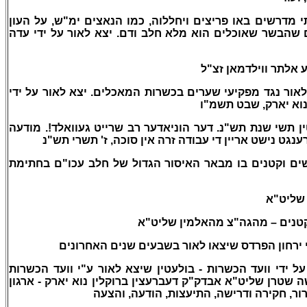
- דרשים באו פריצים ויחללוה, כמו הנאצים ימ"ש, על העון
 שהבשר שאוכלים הוא מלא חלב ודם. יצא לאור על ידי עדה
– לתר ווילדמאן זצ"ל
אור נגד מפקיעי שערים בכשרות המאכלים. יצא לאור על ידי
נוא יארק, שבט תשמ"ו
.  תשי שנת תש"נ. דער הוניאדער רב שרייט געוואלד!. מודעה
נגט נישט אריין די עבודה זרה אין סוכה, ז' תשרי תש"נ
-  וקטנים בו מבאר האיסור הגדול של חלב עכו"ם בחתימת
– יט"א
קטנים – מהגה"צ מהאלמין שליט"א
– ירחון הפרדס שיצאו לאור בשבעים שנים האחרונים
-  ידי וועד הכשרות - בולעטין שיצא לאור ע"י וועד הכשרות
 שטרן שליט"א אבדק"ק דעברעצין ברוקלין נוא יארק - ארגון
ר, חקירה ודרישה, התיעצות, הודעה, והצעה