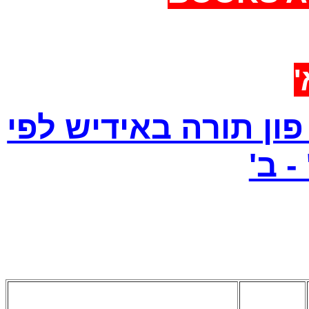
א
ון תורה באידיש לפי
 - ב