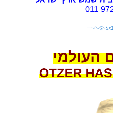
011 97
 העולמי
OTZER
HAS