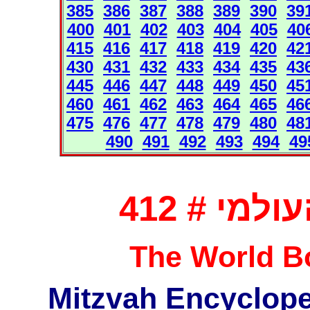
385
386
387
388
389
390
39
400
401
402
403
404
405
40
415
416
417
418
419
420
42
430
431
432
433
434
435
43
445
446
447
448
449
450
45
460
461
462
463
464
465
46
475
476
477
478
479
480
48
490
491
492
493
494
49
מי # 412
The World Bo