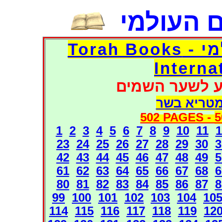
 העולמי
דפי אוצר הספרים העולמי - Torah Books
Interna
ע לשער השמים
מטריא בשר
502 PAGES -
5
1
2
3
4
5
6
7
8
9
10
11
1
23
24
25
26
27
28
29
30
3
42
43
44
45
46
47
48
49
5
61
62
63
64
65
66
67
68
6
80
81
82
83
84
85
86
87
8
99
100
101
102
103
104
10
114
115
116
117
118
119
12