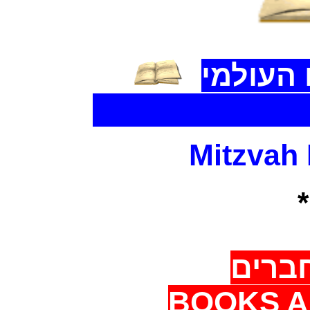
העולמי
The World Libr
Mitzvah
ברים
BOOKS A