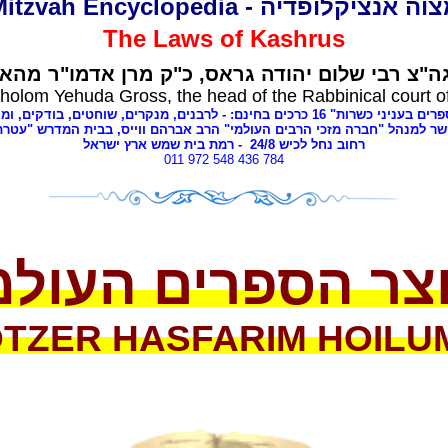
מצוה אנציקלופדיה - Mitzvah Encyclope
The Laws of
Kashrus
ה"צ רבי שלום יהודה גראס
כ"ק מרן אדמו"ר מהאל
holom Yehuda Gross, the head of the Rabbinical court o
י כשרות" 16 כרכים בחינם: - לרבנים
מנקרים, שוחטים,
בודקים, ומ,
שר למנהל "חברה מזכי הרבים העולמי" הרב אברהם ווייס, בבית המדרש "עטר
- רמת בית שמש ארץ ישראל
8
רחוב נחל לכיש 24/
011 972 548 436 784
צר הספרים העולמ
OTZER
HASFARIM
HOILU