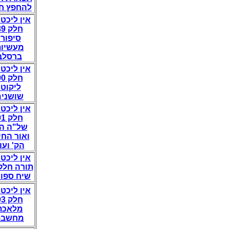
להחפץ חי
אין ליכט 
חלק 89
סיפורי
מעשיו
ברסלב
אין ליכט 
חלק 90
ליקוטי
שושנים
אין ליכט 
חלק 91
של"ה ה'
ואור החי
הק' ועו
אין ליכט 
תורה חלק 2
שיח ספונ
אין ליכט 
חלק 93
מלאכת
מחשבת