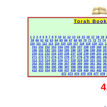
1
2
3
4
5
6
7
8
9
10
11
12
13
14
15
16
17
18
19
59
60
61
62
63
64
65
66
67
68
69
70
71
72
73
74
110
111
112
113
114
115
116
117
118
119
120
121
1
151
152
152
153
154
155
156
157
158
159
160
16
190
191
192
193
194
195
196
197
198
199
200
20
230
231
232
234
235
236
237
238
239
240
241
24
271
272
273
274
275
276
277
278
279
280
281
28
312
313
314
315
316
317
318
319
320
321
322
32
352
353
354
355
356
357
358
359
360
361
362
36
392
393
394
395
396
397
398
399
400
401
402
40
432
433
434
435
436
437
438
439
440
441
442
44
472
473
474
475
476
477
478