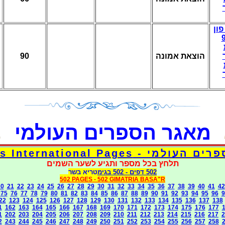
פון
90
הוצאת אמונה
מאגר הספרים העולמי
דפי אוצר הספרים העולמי - Torah 
תלחץ בכל מספר ותגיע לשער השמים
בגימטריא בשר
- 502
502 דפים
502 PAGES -
502 GIMATRIA BASA"R
20
21
22
23
24
25
26
27
28
29
30
31
32
33
34
35
36
37
38
39
40
41
42
75
76
77
78
79
80
81
82
83
84
85
86
87
88
89
90
91
92
93
94
95
96
9
22
123
124
125
126
127
128
129
130
131
132
133
134
135
136
137
138
1
162
163
164
165
166
167
168
169
170
171
172
173
174
175
176
177
1
202
203
204
205
206
207
208
209
210
211
212
213
214
215
216
217
2
2
243
244
245
246
247
248
249
250
251
252
253
254
255
256
257
258