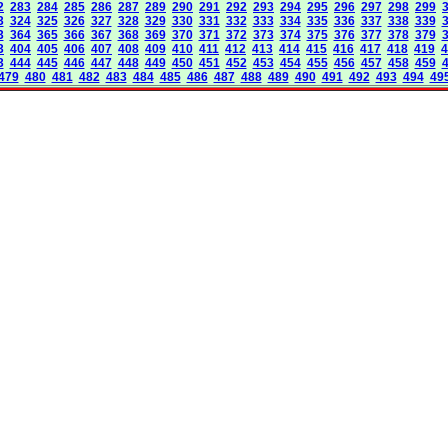
2
283
284
285
286
287
289
290
291
292
293
294
295
296
297
298
299
3
324
325
326
327
328
329
330
331
332
333
334
335
336
337
338
339
3
364
365
366
367
368
369
370
371
372
373
374
375
376
377
378
379
3
404
405
406
407
408
409
410
411
412
413
414
415
416
417
418
419
4
3
444
445
446
447
448
449
450
451
452
453
454
455
456
457
458
459
479
480
481
482
483
484
485
486
487
488
489
490
491
492
493
494
49