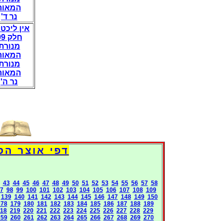
המאור
נר ד'
אין ליכט 
חלק 99
מנורת
המאור
מנורת
המאור
נר ה'
Books International Pages
43
44
45
46
47
48
49
50
51
52
53
54
55
56
57
58
7
98
99
100
101
102
103
104
105
106
107
108
109
139
140
141
142
143
144
145
146
147
148
149
150
178
179
180
181
182
183
184
185
186
187
188
189
18
219
220
221
222
223
224
225
226
227
228
229
259
260
261
262
263
264
265
266
267
268
269
270