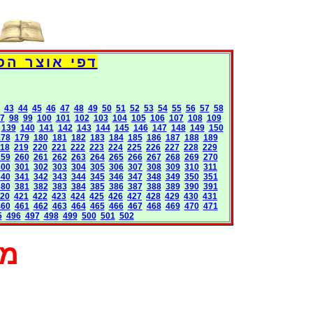
Books International Pages
43
44
45
46
47
48
49
50
51
52
53
54
55
56
57
58
7
98
99
100
101
102
103
104
105
106
107
108
109
139
140
141
142
143
144
145
146
147
148
149
150
178
179
180
181
182
183
184
185
186
187
188
189
18
219
220
221
222
223
224
225
226
227
228
229
259
260
261
262
263
264
265
266
267
268
269
270
300
301
302
303
304
305
306
307
308
309
310
311
340
341
342
343
344
345
346
347
348
349
350
351
380
381
382
383
384
385
386
387
388
389
390
391
20
421
422
423
424
425
426
427
428
429
430
431
460
461
462
463
464
465
466
467
468
469
470
471
5
496
497
498
499
500
501
502
מא