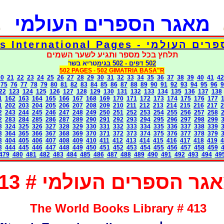
מאגר הספרים העולמי
דפי אוצר הספרים העולמי - Torah 
תלחץ בכל מספר ותגיע לשער השמים
בגימטריא בשר
- 502
502 דפים
502 PAGES -
502 GIMATRIA BASA"R
20
21
22
23
24
25
26
27
28
29
30
31
32
33
34
35
36
37
38
39
40
41
42
75
76
77
78
79
80
81
82
83
84
85
86
87
88
89
90
91
92
93
94
95
96
9
22
123
124
125
126
127
128
129
130
131
132
133
134
135
136
137
138
1
162
163
164
165
166
167
168
169
170
171
172
173
174
175
176
177
1
202
203
204
205
206
207
208
209
210
211
212
213
214
215
216
217
2
2
243
244
245
246
247
248
249
250
251
252
253
254
255
256
257
258
2
283
284
285
286
287
289
290
291
292
293
294
295
296
297
298
299
3
324
325
326
327
328
329
330
331
332
333
334
335
336
337
338
339
3
364
365
366
367
368
369
370
371
372
373
374
375
376
377
378
379
3
404
405
406
407
408
409
410
411
412
413
414
415
416
417
418
419
4
3
444
445
446
447
448
449
450
451
452
453
454
455
456
457
458
459
479
480
481
482
483
484
485
486
487
488
489
490
491
492
493
494
49
גר הספרים העולמי # 413
The World Books Library # 413