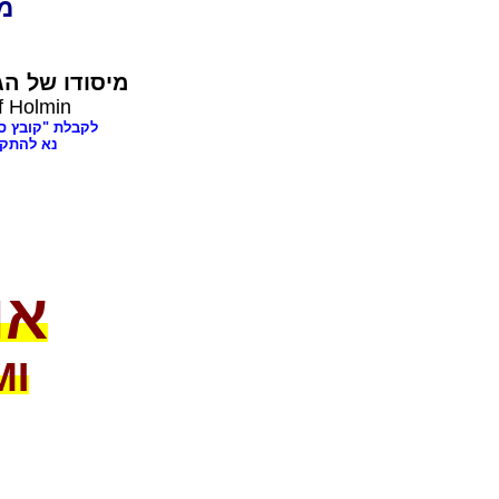
dia
מיסודו של
הג,
f Holmin
לקבלת "קובץ ספרים בענינ,
נא להתק"
או
MI