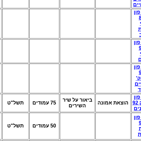
ים
פון
ת
פון
פון
ק
ים
ד
פון
ביאור על שיר
9
הוצאת אמונה
75 עמודים
תשל"ט
השירים
ים
פון
50 עמודים
תשל"ט