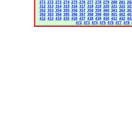
271
272
273
274
275
276
277
278
279
280
281
28
312
313
314
315
316
317
318
319
320
321
322
32
352
353
354
355
356
357
358
359
360
361
362
36
392
393
394
395
396
397
398
399
400
401
402
40
432
433
434
435
436
437
438
439
440
441
442
44
472
473
474
475
476
477
478