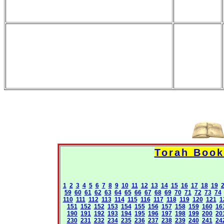
1
2
3
4
5
6
7
8
9
10
11
12
13
14
15
16
17
18
19
59
60
61
62
63
64
65
66
67
68
69
70
71
72
73
74
110
111
112
113
114
115
116
117
118
119
120
121
1
151
152
152
153
154
155
156
157
158
159
160
16
190
191
192
193
194
195
196
197
198
199
200
20
230
231
232
234
235
236
237
238
239
240
241
24