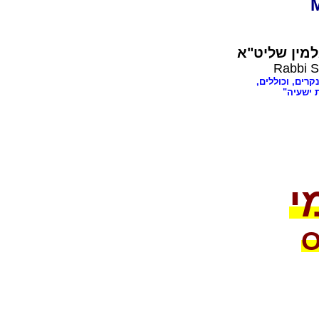
מין שליט"א
Rabbi S
נקרים, וכוללים
ת ישעיה
י