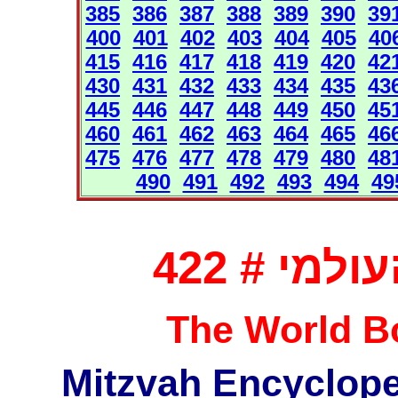
385
386
387
388
389
390
39
400
401
402
403
404
405
40
415
416
417
418
419
420
42
430
431
432
433
434
435
43
445
446
447
448
449
450
45
460
461
462
463
464
465
46
475
476
477
478
479
480
48
490
491
492
493
494
49
מי # 422
The World Bo