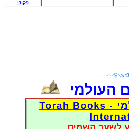
פקודי
 העולמי
דפי אוצר הספרים העולמי - Torah Books
Interna
ע לשער השמים