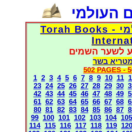
 העולמי
דפי אוצר הספרים העולמי - Torah Books
Interna
ע לשער השמים
מטריא בשר
502 PAGES -
5
1
2
3
4
5
6
7
8
9
10
11
1
23
24
25
26
27
28
29
30
3
42
43
44
45
46
47
48
49
5
61
62
63
64
65
66
67
68
6
80
81
82
83
84
85
86
87
8
99
100
101
102
103
104
10
114
115
116
117
118
119
12