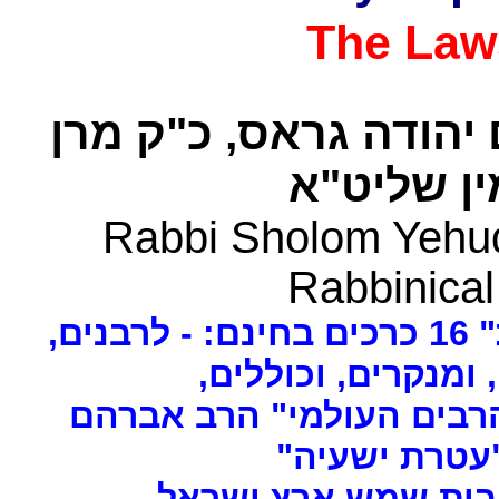
The Law
 יהודה גראס
כ"ק מרן
ן שליט"א
Rabbi Sholom Yehud
Rabbinical
ים
, ומנקרים, וכוללים
רבים העולמי" הרב אברהם
 "עטרת ישעיה
- ת שמש ארץ ישראל