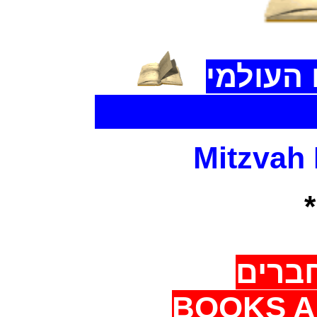
העולמי
The World Libr
Mitzvah
ברים
BOOKS A