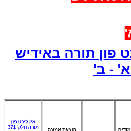
א
 פון תורה באידיש
א' - ב
אין ליכט פון
תורה חלק 371
הוצאת אמונה