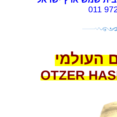
011 97
 העולמי
OTZER
HAS