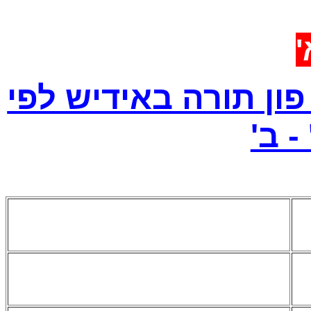
א
ון תורה באידיש לפי
 - ב