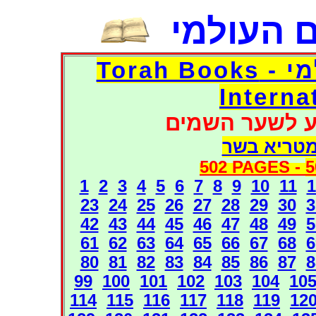
 העולמי
דפי אוצר הספרים העולמי - Torah Books
Interna
ע לשער השמים
מטריא בשר
502 PAGES -
5
1
2
3
4
5
6
7
8
9
10
11
1
23
24
25
26
27
28
29
30
3
42
43
44
45
46
47
48
49
5
61
62
63
64
65
66
67
68
6
80
81
82
83
84
85
86
87
8
99
100
101
102
103
104
10
114
115
116
117
118
119
12