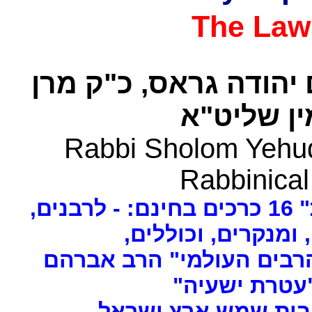
The Law
 יהודה גראס
כ"ק מרן
ן שליט"א
Rabbi Sholom Yehud
Rabbinical
ים
, ומנקרים, וכוללים
רבים העולמי" הרב אברהם
 "עטרת ישעיה
- ת שמש ארץ ישראל