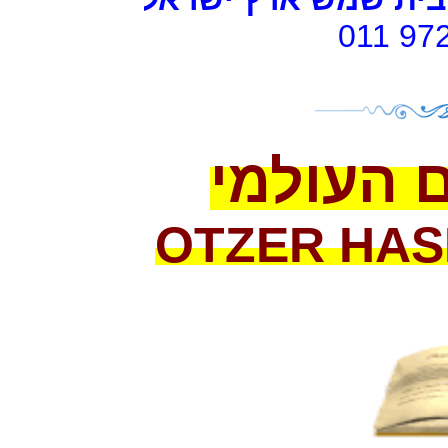
011 97
 העולמי
OTZER
HAS