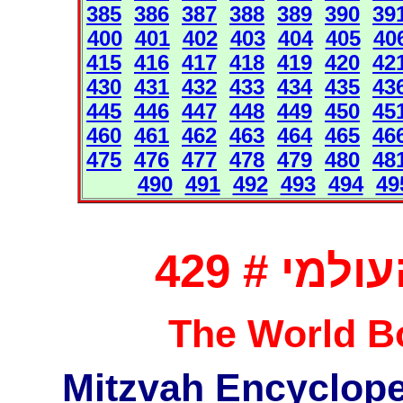
385
386
387
388
389
390
39
400
401
402
403
404
405
40
415
416
417
418
419
420
42
430
431
432
433
434
435
43
445
446
447
448
449
450
45
460
461
462
463
464
465
46
475
476
477
478
479
480
48
490
491
492
493
494
49
מי # 429
The World Bo