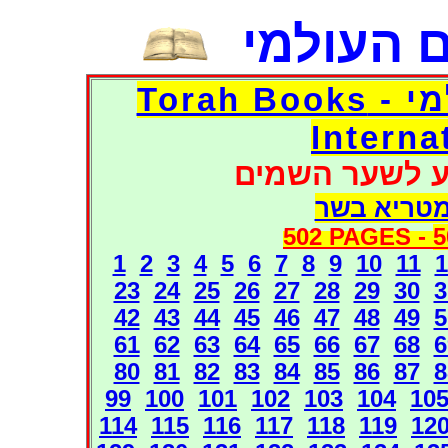
 העולמי
דפי אוצר הספרים העולמי - Torah Books
Interna
ע לשער השמים
מטריא בשר
502 PAGES -
5
1
2
3
4
5
6
7
8
9
10
11
1
23
24
25
26
27
28
29
30
3
42
43
44
45
46
47
48
49
5
61
62
63
64
65
66
67
68
6
80
81
82
83
84
85
86
87
8
99
100
101
102
103
104
10
114
115
116
117
118
119
12