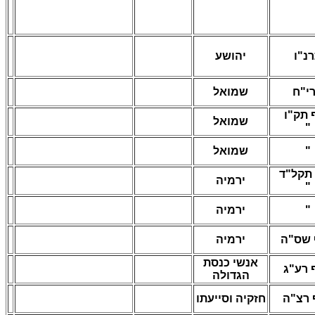
נ"ו
יהושע
י"ח
שמואל
 תק"ו
שמואל
"
שמואל
"
תקל"ד
ירמיה
"
ירמיה
"
 שס"ה
ירמיה
אנשי כנסת
 רע"ג
הגדולה
 רצ"ה
חזקיה וסייעתו