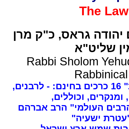
The Law
 יהודה גראס
כ"ק מרן
ן שליט"א
Rabbi Sholom Yehud
Rabbinical
ים
, ומנקרים, וכוללים
רבים העולמי" הרב אברהם
 "עטרת ישעיה
- ת שמש ארץ ישראל