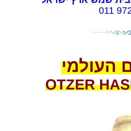
011 97
 העולמי
OTZER
HAS