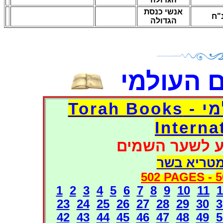
אנשי כנסת
"ח
הגדולה
 העולמי
דפי אוצר הספרים העולמי - Torah Books
Interna
ע לשער השמים
מטריא בשר
502 PAGES -
5
1
2
3
4
5
6
7
8
9
10
11
1
23
24
25
26
27
28
29
30
3
42
43
44
45
46
47
48
49
5