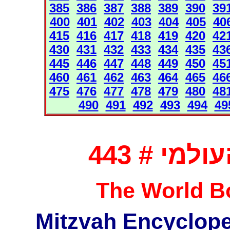
385
386
387
388
389
390
39
400
401
402
403
404
405
40
415
416
417
418
419
420
42
430
431
432
433
434
435
43
445
446
447
448
449
450
45
460
461
462
463
464
465
46
475
476
477
478
479
480
48
490
491
492
493
494
49
מי # 443
The World Bo