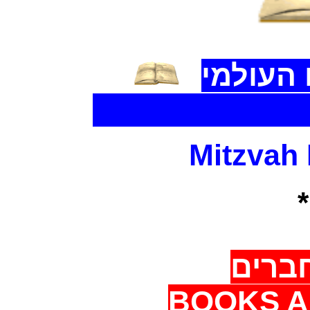
העולמי
The World Libr
Mitzvah
ברים
BOOKS A