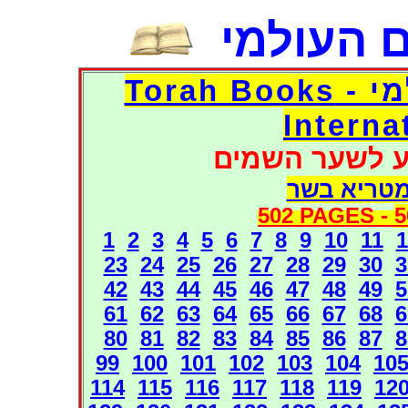
 העולמי
דפי אוצר הספרים העולמי - Torah Books
Interna
ע לשער השמים
מטריא בשר
502 PAGES -
5
1
2
3
4
5
6
7
8
9
10
11
1
23
24
25
26
27
28
29
30
3
42
43
44
45
46
47
48
49
5
61
62
63
64
65
66
67
68
6
80
81
82
83
84
85
86
87
8
99
100
101
102
103
104
10
114
115
116
117
118
119
12