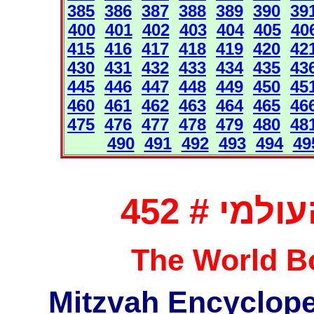
385
386
387
388
389
390
39
400
401
402
403
404
405
40
415
416
417
418
419
420
42
430
431
432
433
434
435
43
445
446
447
448
449
450
45
460
461
462
463
464
465
46
475
476
477
478
479
480
48
490
491
492
493
494
49
מי # 452
The World Bo