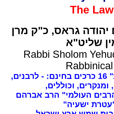
The Law
 יהודה גראס
כ"ק מרן
ן שליט"א
Rabbi Sholom Yehud
Rabbinical
ים
, ומנקרים, וכוללים
רבים העולמי" הרב אברהם
 "עטרת ישעיה
- ת שמש ארץ ישראל