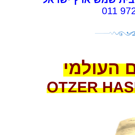
011 97
 העולמי
OTZER
HAS