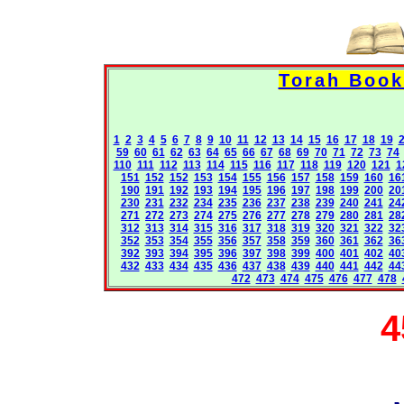
1
2
3
4
5
6
7
8
9
10
11
12
13
14
15
16
17
18
19
59
60
61
62
63
64
65
66
67
68
69
70
71
72
73
74
110
111
112
113
114
115
116
117
118
119
120
121
1
151
152
152
153
154
155
156
157
158
159
160
16
190
191
192
193
194
195
196
197
198
199
200
20
230
231
232
234
235
236
237
238
239
240
241
24
271
272
273
274
275
276
277
278
279
280
281
28
312
313
314
315
316
317
318
319
320
321
322
32
352
353
354
355
356
357
358
359
360
361
362
36
392
393
394
395
396
397
398
399
400
401
402
40
432
433
434
435
436
437
438
439
440
441
442
44
472
473
474
475
476
477
478