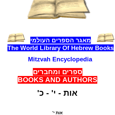
מאגר
הספרים
העולמי
The World Library Of Hebrew Books
Mitzvah Encyclopedia
ספ
רים ומחברים
BOOKS AND AUTHORS
אות - י' - כ'
אות י'