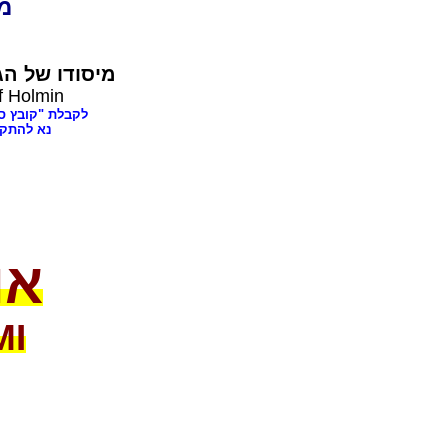
dia
מיסודו של
הג,
f Holmin
לקבלת "קובץ ספרים בענינ,
נא להתק"
או
MI