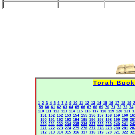
1
2
3
4
5
6
7
8
9
10
11
12
13
14
15
16
17
18
19
59
60
61
62
63
64
65
66
67
68
69
70
71
72
73
74
110
111
112
113
114
115
116
117
118
119
120
121
1
151
152
152
153
154
155
156
157
158
159
160
16
190
191
192
193
194
195
196
197
198
199
200
20
230
231
232
234
235
236
237
238
239
240
241
24
271
272
273
274
275
276
277
278
279
280
281
28
312
313
314
315
316
317
318
319
320
321
322
32