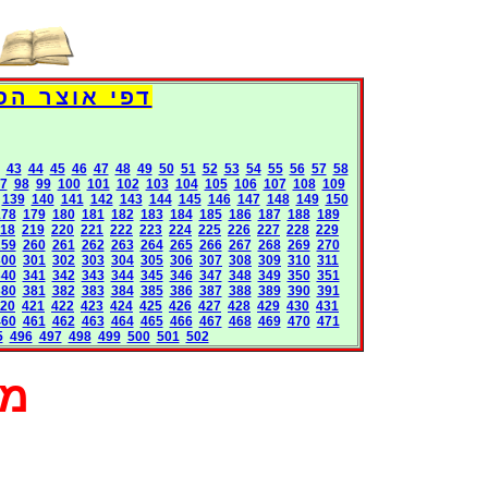
Books International Pages
43
44
45
46
47
48
49
50
51
52
53
54
55
56
57
58
7
98
99
100
101
102
103
104
105
106
107
108
109
139
140
141
142
143
144
145
146
147
148
149
150
178
179
180
181
182
183
184
185
186
187
188
189
18
219
220
221
222
223
224
225
226
227
228
229
259
260
261
262
263
264
265
266
267
268
269
270
300
301
302
303
304
305
306
307
308
309
310
311
340
341
342
343
344
345
346
347
348
349
350
351
380
381
382
383
384
385
386
387
388
389
390
391
20
421
422
423
424
425
426
427
428
429
430
431
460
461
462
463
464
465
466
467
468
469
470
471
5
496
497
498
499
500
501
502
מא