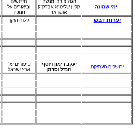
הגה"צ רבי מנשה
חידושים
ימי שמונה
קליין שליט"א אבדק"ק
וביאורים על
אונגוואר
חנוכה
יערות
דבש
גילוח הזקן
יעקב רימון ויוסף
סיפורים על
ירושלים העתיקה
זונדל וסרמן
ארץ ישראל