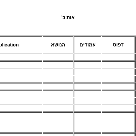
אות כ'
lication
הנושא
עמודים
דפוס