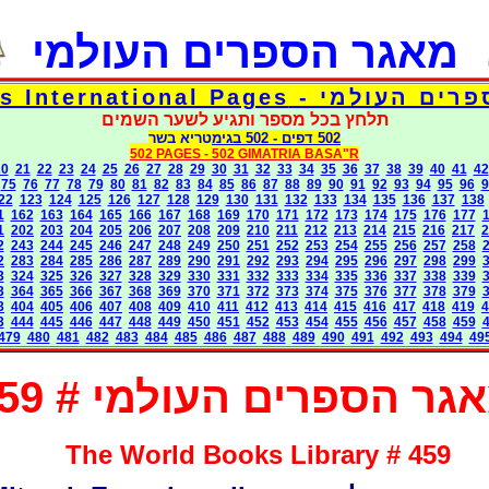
מאגר הספרים העולמי
דפי אוצר הספרים העולמי - Torah 
תלחץ בכל מספר ותגיע לשער השמים
בגימטריא בשר
- 502
502 דפים
502 PAGES -
502 GIMATRIA BASA"R
20
21
22
23
24
25
26
27
28
29
30
31
32
33
34
35
36
37
38
39
40
41
42
75
76
77
78
79
80
81
82
83
84
85
86
87
88
89
90
91
92
93
94
95
96
9
22
123
124
125
126
127
128
129
130
131
132
133
134
135
136
137
138
1
162
163
164
165
166
167
168
169
170
171
172
173
174
175
176
177
1
202
203
204
205
206
207
208
209
210
211
212
213
214
215
216
217
2
2
243
244
245
246
247
248
249
250
251
252
253
254
255
256
257
258
2
283
284
285
286
287
289
290
291
292
293
294
295
296
297
298
299
3
324
325
326
327
328
329
330
331
332
333
334
335
336
337
338
339
3
364
365
366
367
368
369
370
371
372
373
374
375
376
377
378
379
3
404
405
406
407
408
409
410
411
412
413
414
415
416
417
418
419
4
3
444
445
446
447
448
449
450
451
452
453
454
455
456
457
458
459
479
480
481
482
483
484
485
486
487
488
489
490
491
492
493
494
49
גר הספרים העולמי # 459
The World Books Library # 459