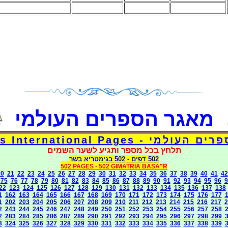
מאגר הספרים העולמי
דפי אוצר הספרים העולמי - Torah 
תלחץ בכל מספר ותגיע לשער השמים
בגימטריא בשר
- 502
502 דפים
502 PAGES -
502 GIMATRIA BASA"R
20
21
22
23
24
25
26
27
28
29
30
31
32
33
34
35
36
37
38
39
40
41
42
75
76
77
78
79
80
81
82
83
84
85
86
87
88
89
90
91
92
93
94
95
96
9
22
123
124
125
126
127
128
129
130
131
132
133
134
135
136
137
138
1
162
163
164
165
166
167
168
169
170
171
172
173
174
175
176
177
1
202
203
204
205
206
207
208
209
210
211
212
213
214
215
216
217
2
2
243
244
245
246
247
248
249
250
251
252
253
254
255
256
257
258
2
283
284
285
286
287
289
290
291
292
293
294
295
296
297
298
299
3
324
325
326
327
328
329
330
331
332
333
334
335
336
337
338
339