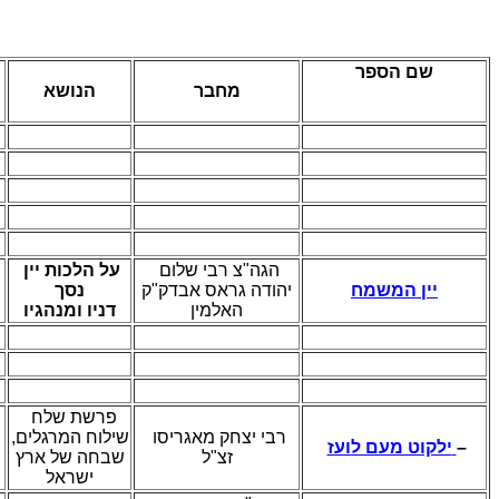
שם הספר
מחבר
הנושא
הגה"צ רבי שלום
על הלכות יין
יין המשמח
יהודה גראס אבדק"ק
נסך
האלמין
דניו ומנהגיו
פרשת שלח
רבי יצחק מאגריסו
שילוח המרגלים,
ילקוט מעם לועז
–
זצ"ל
שבחה של ארץ
ישראל