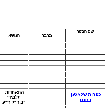
שם הספר
מחבר
הנושא
התאחדות
כפרות שלאגען
תלמידי
בחנם
רביה"ק זי"ע