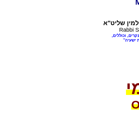
מין שליט"א
Rabbi S
נקרים, וכוללים
ת ישעיה
י