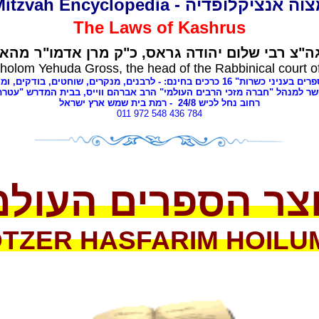
מצוה אנציקלופדיה - Mitzvah Encyclope
The Laws of
Kashrus
ה"צ רבי שלום יהודה גראס
כ"ק מרן אדמו"ר מהאל
holom Yehuda Gross, the head of the Rabbinical court o
י כשרות" 16 כרכים בחינם: - לרבנים
מנקרים, שוחטים,
בודקים, ומ,
שר למנהל "חברה מזכי הרבים העולמי" הרב אברהם ווייס, בבית המדרש "עטר
- רמת בית שמש ארץ ישראל
8
רחוב נחל לכיש 24/
011 972 548 436 784
צר הספרים העולמ
OTZER
HASFARIM
HOILU