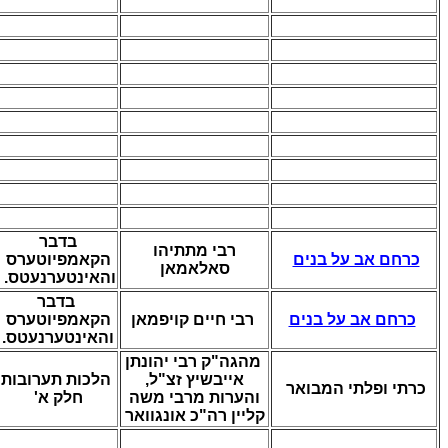
בדבר
רבי
מתתיהו
כרחם אב על בנים
הקאמפיוטערס
סאלאמאן
והאינטערנעטס.
בדבר
כרחם אב על בנים
רבי
חיים קויפמאן
הקאמפיוטערס
והאינטערנעטס.
מהגה"ק רבי יהונתן
אייבשיץ זצ"ל,
הלכות תערובות
כרתי ופלתי המבואר
והערות מרבי משה
חלק א'
קליין רה"כ אונגוואר