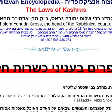
מצוה אנציקלופדיה - Mitzvah Encyclope
The Laws of
Kashrus
ה"צ רבי שלום יהודה גראס
כ"ק מרן אדמו"ר מהאל
holom Yehuda Gross, the head of the Rabbinical court o
י כשרות" 16 כרכים בחינם: - לרבנים
מנקרים, שוחטים,
בודקים, ומ,
שר למנהל "חברה מזכי הרבים העולמי" הרב אברהם ווייס, בבית המדרש "עטר
- רמת בית שמש ארץ ישראל
8
רחוב נחל לכיש 24/
011 972 548 436 784
פרים בעניני כשרות ח
, מהרב צבי שכטר שליט"א
מהגה"צ רבי שלום יהודה .
-
.
וועד הכשרות דהתאחדות הקהילות
HaTzaddik Rebbi Sholo
דל הפגמים והעונשים שבאים על האדם האוכל מאכלות אסורו