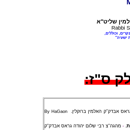
מין שליט"א
Rabbi S
נקרים, וכוללים
ת ישעיה
לק ס"ז
גראס אבדק"ק האלמין ברוקלין
By HaGaon
מהגה"צ רבי שלום יהודה גראס אבדק"ק
-
.
ת