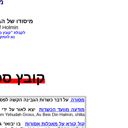
dia
מיסודו של
הג,
f Holmin
לקבלת "קובץ ספרים בענינ,
נא להתק"
קובץ ס:
מסורה
על דבר כשרות הגבינה הקשה לפסח
מודעה מוועד הכשרות
יצא לאור על ידי 
m Yehudah Gross, Av Beis Din Halmin, shlita
קול קורא על מאכלות אסורות
בו יבואר גו