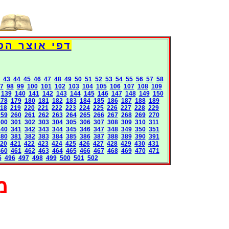
Books International Pages
43
44
45
46
47
48
49
50
51
52
53
54
55
56
57
58
7
98
99
100
101
102
103
104
105
106
107
108
109
139
140
141
142
143
144
145
146
147
148
149
150
178
179
180
181
182
183
184
185
186
187
188
189
18
219
220
221
222
223
224
225
226
227
228
229
259
260
261
262
263
264
265
266
267
268
269
270
300
301
302
303
304
305
306
307
308
309
310
311
340
341
342
343
344
345
346
347
348
349
350
351
380
381
382
383
384
385
386
387
388
389
390
391
20
421
422
423
424
425
426
427
428
429
430
431
460
461
462
463
464
465
466
467
468
469
470
471
5
496
497
498
499
500
501
502
מ