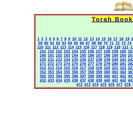
1
2
3
4
5
6
7
8
9
10
11
12
13
14
15
16
17
18
19
59
60
61
62
63
64
65
66
67
68
69
70
71
72
73
74
110
111
112
113
114
115
116
117
118
119
120
121
1
151
152
152
153
154
155
156
157
158
159
160
16
190
191
192
193
194
195
196
197
198
199
200
20
230
231
232
234
235
236
237
238
239
240
241
24
271
272
273
274
275
276
277
278
279
280
281
28
312
313
314
315
316
317
318
319
320
321
322
32
352
353
354
355
356
357
358
359
360
361
362
36
392
393
394
395
396
397
398
399
400
401
402
40
432
433
434
435
436
437
438
439
440
441
442
44
472
473
474
475
476
477
478