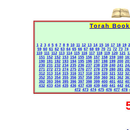
1
2
3
4
5
6
7
8
9
10
11
12
13
14
15
16
17
18
19
59
60
61
62
63
64
65
66
67
68
69
70
71
72
73
74
110
111
112
113
114
115
116
117
118
119
120
121
1
151
152
152
153
154
155
156
157
158
159
160
16
190
191
192
193
194
195
196
197
198
199
200
20
230
231
232
234
235
236
237
238
239
240
241
24
271
272
273
274
275
276
277
278
279
280
281
28
312
313
314
315
316
317
318
319
320
321
322
32
352
353
354
355
356
357
358
359
360
361
362
36
392
393
394
395
396
397
398
399
400
401
402
40
432
433
434
435
436
437
438
439
440
441
442
44
472
473
474
475
476
477
478