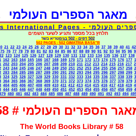
מאגר הספרים העולמי
דפי אוצר הספרים העולמי - Torah 
תלחץ בכל מספר ותגיע לשער השמים
בגימטריא בשר
- 502
502 דפים
502 PAGES -
502 GIMATRIA BASA"R
20
21
22
23
24
25
26
27
28
29
30
31
32
33
34
35
36
37
38
39
40
41
42
75
76
77
78
79
80
81
82
83
84
85
86
87
88
89
90
91
92
93
94
95
96
9
22
123
124
125
126
127
128
129
130
131
132
133
134
135
136
137
138
1
162
163
164
165
166
167
168
169
170
171
172
173
174
175
176
177
1
202
203
204
205
206
207
208
209
210
211
212
213
214
215
216
217
2
2
243
244
245
246
247
248
249
250
251
252
253
254
255
256
257
258
2
283
284
285
286
287
289
290
291
292
293
294
295
296
297
298
299
3
324
325
326
327
328
329
330
331
332
333
334
335
336
337
338
339
3
364
365
366
367
368
369
370
371
372
373
374
375
376
377
378
379
3
404
405
406
407
408
409
410
411
412
413
414
415
416
417
418
419
4
3
444
445
446
447
448
449
450
451
452
453
454
455
456
457
458
459
479
480
481
482
483
484
485
486
487
488
489
490
491
492
493
494
49
אגר הספרים העולמי # 58
The World Books Library # 58