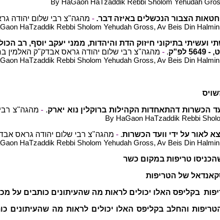
By HaGaon HaTzaddik Rebbi Sholom Yehudah Gross, 
מהגה"צ רבי שלום יהודה גר.
-
 חטאות הצבור הנכשלים באיזה דבר
Gaon HaTzaddik Rebbi Sholom Yehudah Gross, Av Beis Din Halmin, 
ועשיתי בתיקוני חיזוק הדת והיהדות, ממני יעקב יוסף, רב הכול
מהגה"צ רבי שלום יהודה גראס אבדק"ק האלמין בר.
-
.
56 לפ"ק
Gaon HaTzaddik Rebbi Sholom Yehudah Gross, Av Beis Din Halmin, 
ויס
מהגה"צ רבי.
-
.
עד הכשרות דהתאחדות הקהילות ברוקלין נוא יארק
By HaGaon HaTzaddik Rebbi Sholom
מהגה"צ רבי שלום יהודה גראס אבדק.
-
.
א לאור על ידי וועד הכשרות
Gaon HaTzaddik Rebbi Sholom Yehudah Gross, Av Beis Din Halmin, 
כניסו טריפות במקום כשר
קאנדאל של הטריפות
פות בקליפס האלו יכולים לראות מה שהעיתונים כותבים על מכ
טריפות והחלב בקליפס האלו יכולים לראות מה שהעיתונים כו