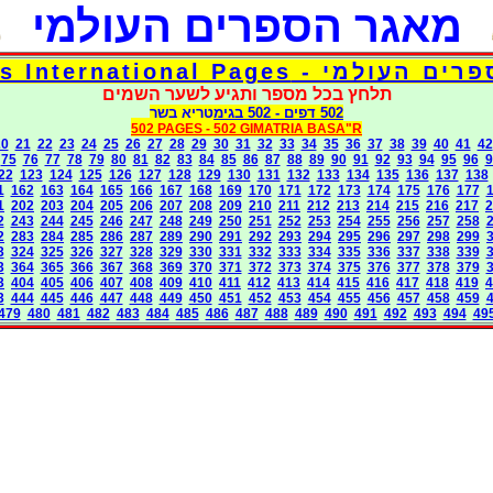
מאגר הספרים העולמי
דפי אוצר הספרים העולמי - Torah 
תלחץ בכל מספר ותגיע לשער השמים
בגימטריא בשר
- 502
502 דפים
502 PAGES -
502 GIMATRIA BASA"R
20
21
22
23
24
25
26
27
28
29
30
31
32
33
34
35
36
37
38
39
40
41
42
75
76
77
78
79
80
81
82
83
84
85
86
87
88
89
90
91
92
93
94
95
96
9
22
123
124
125
126
127
128
129
130
131
132
133
134
135
136
137
138
1
162
163
164
165
166
167
168
169
170
171
172
173
174
175
176
177
1
202
203
204
205
206
207
208
209
210
211
212
213
214
215
216
217
2
2
243
244
245
246
247
248
249
250
251
252
253
254
255
256
257
258
2
283
284
285
286
287
289
290
291
292
293
294
295
296
297
298
299
3
324
325
326
327
328
329
330
331
332
333
334
335
336
337
338
339
3
364
365
366
367
368
369
370
371
372
373
374
375
376
377
378
379
3
404
405
406
407
408
409
410
411
412
413
414
415
416
417
418
419
4
3
444
445
446
447
448
449
450
451
452
453
454
455
456
457
458
459
479
480
481
482
483
484
485
486
487
488
489
490
491
492
493
494
49