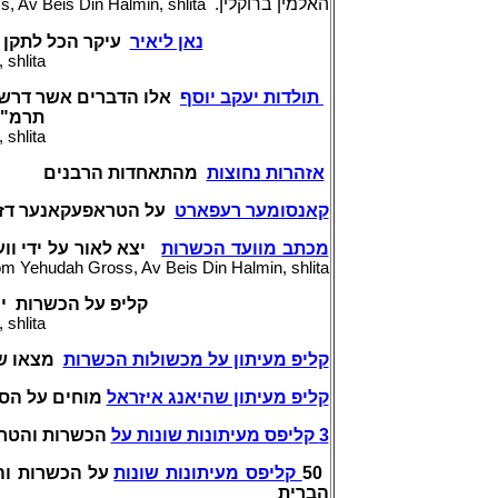
האלמין ברוקלין.
Av Beis Din Halmin, shlita
נאן ליאיר
עיקר הכל לתקן.
shlita
תולדות יעקב יוסף
אלו הדברים אשר דרשתי 
תרמ"ט, - 49
shlita
אזהרות נחוצות
מהתאחדות הרבנים
קאנסומער רעפארט
על הטראפעקאנער דזש
מכתב מוועד הכשרות
יצא לאור על ידי וו
 Yehudah Gross, Av Beis Din Halmin, shlita
קליפ על הכשרות יצ
shlita
קליפ מעיתון על מכשולות הכשרות
מצאו שה
קליפ מעיתון שהיאנג איזראל
מוחים על הס
3 קליפס מעיתונות שונות על
הכשרות והטרי
על הכשרות וה
קליפס מעיתונות שונות
50
הברית