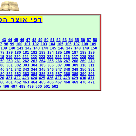
Books International Pages
43
44
45
46
47
48
49
50
51
52
53
54
55
56
57
58
7
98
99
100
101
102
103
104
105
106
107
108
109
139
140
141
142
143
144
145
146
147
148
149
150
178
179
180
181
182
183
184
185
186
187
188
189
18
219
220
221
222
223
224
225
226
227
228
229
259
260
261
262
263
264
265
266
267
268
269
270
300
301
302
303
304
305
306
307
308
309
310
311
340
341
342
343
344
345
346
347
348
349
350
351
380
381
382
383
384
385
386
387
388
389
390
391
20
421
422
423
424
425
426
427
428
429
430
431
460
461
462
463
464
465
466
467
468
469
470
471
5
496
497
498
499
500
501
502