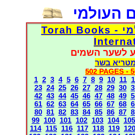
 העולמי
דפי אוצר הספרים העולמי - Torah Books
Interna
ע לשער השמים
מטריא בשר
502 PAGES -
5
1
2
3
4
5
6
7
8
9
10
11
1
23
24
25
26
27
28
29
30
3
42
43
44
45
46
47
48
49
5
61
62
63
64
65
66
67
68
6
80
81
82
83
84
85
86
87
8
99
100
101
102
103
104
10
114
115
116
117
118
119
12