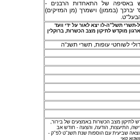
חש באסיפה של התאחדות הרבנים
)
מן המזיקים
(
וישמרך
)
בממון
(
יברכך
'
.
ט
"
בעל
ל-תשרי תשל"ה-לו
יצא לאור על ידי וועד
רגון מוקדש לתיקון מצב הכשרות, ברוקלין
ולי לשוחטי עופות, תשרי תשנ"ה
קדש לתיקון מצב הכשרות באמצעים של בירור
רישה, התיעצות
הודעה, והצעה - חודש אב
 הוצאה שביעית עם הוספות שנת תשנ"ט לפ"ק
ושטא קאי