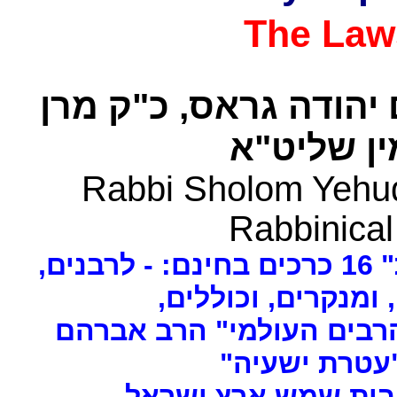
The Law
 יהודה גראס
כ"ק מרן
ן שליט"א
Rabbi Sholom Yehud
Rabbinical
ים
, ומנקרים, וכוללים
רבים העולמי" הרב אברהם
 "עטרת ישעיה
- ת שמש ארץ ישראל