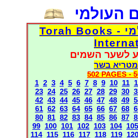
 העולמי
דפי אוצר הספרים העולמי - Torah Books
Interna
ע לשער השמים
מטריא בשר
502 PAGES -
5
1
2
3
4
5
6
7
8
9
10
11
1
23
24
25
26
27
28
29
30
3
42
43
44
45
46
47
48
49
5
61
62
63
64
65
66
67
68
6
80
81
82
83
84
85
86
87
8
99
100
101
102
103
104
10
114
115
116
117
118
119
12