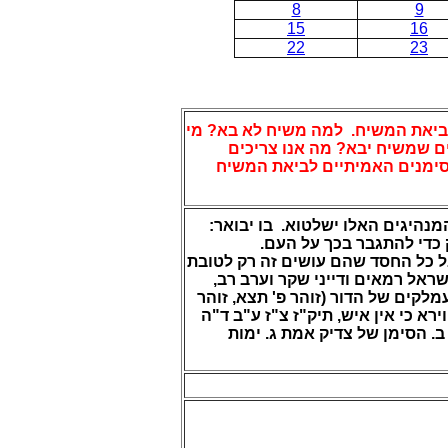
8
9
15
16
22
23
 ביאת המשיח. למה משיח לא בא? מי
 שמשיח יבא? מה אנו צריכים
סימנים האמיתיים לביאת המשיח
מנהיגים האלו ישלטו
א.
בו יבואר:
רק כדי להתגבר בכך על העם
 כל החסד שהם עושים זה רק לטובת
שראל רמאים ודייני שקר וערב רב
לקים של הדור (זוהר פ' תצא, זוהר
ירא כי אין איש, תיק"ז צ"ז ע"ב ד"ה
ב. הסימן של צדיק אמת
ג. ימות