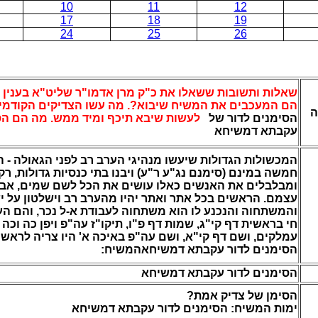
10
11
12
17
18
19
24
25
26
שאלות ותשובות ששאלו את כ"ק מרן אדמו"ר שליט"א בענין
הם המעכבים את המשיח שיבוא?. מה עשו הצדיקים הקודמים
ה
הסימנים לדור של
לעשות שיבא תיכף ומיד ממש. מה הם ה
עקבתא דמשיחא
המכשולות הגדולות שיעשו מנהיגי הערב רב לפני הגאולה - ה
חמשה במינם (סימנם נג"ע ר"ע) ויבנו בתי כנסיות גדולות, .
ומבלבלים את האנשים כאלו עושים את הכל לשם שמים, אבל
עצמם. הראשים בכל אתר ואתר יהיו מהערב רב וישלטון על י,
והמשתחוה והנכנע לו הוא משתחוה לעבודת א-ל נכר, והם העמ
חי בראשית דף קי"ג, שמות דף פ"ו, תיקו"ז עה"פ ויפן כה וכה ו
עמלקים, ושם דף קי"א, ושם עה"פ באיכה א' היו צריה לראש
הסימנים לדור עקבתא דמשיחא
המשיח:
הסימנים לדור עקבתא דמשיחא
הסימן של צדיק אמת?
ימות המשיח: הסימנים לדור עקבתא דמשיחא