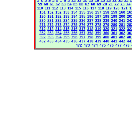
59
60
61
62
63
64
65
66
67
68
69
70
71
72
73
74
110
111
112
113
114
115
116
117
118
119
120
121
1
151
152
152
153
154
155
156
157
158
159
160
16
190
191
192
193
194
195
196
197
198
199
200
20
230
231
232
234
235
236
237
238
239
240
241
24
271
272
273
274
275
276
277
278
279
280
281
28
312
313
314
315
316
317
318
319
320
321
322
32
352
353
354
355
356
357
358
359
360
361
362
36
392
393
394
395
396
397
398
399
400
401
402
40
432
433
434
435
436
437
438
439
440
441
442
44
472
473
474
475
476
477
478