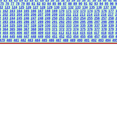
75
76
77
78
79
80
81
82
83
84
85
86
87
88
89
90
91
92
93
94
95
96
9
22
123
124
125
126
127
128
129
130
131
132
133
134
135
136
137
138
1
162
163
164
165
166
167
168
169
170
171
172
173
174
175
176
177
1
202
203
204
205
206
207
208
209
210
211
212
213
214
215
216
217
2
2
243
244
245
246
247
248
249
250
251
252
253
254
255
256
257
258
2
283
284
285
286
287
289
290
291
292
293
294
295
296
297
298
299
3
324
325
326
327
328
329
330
331
332
333
334
335
336
337
338
339
3
364
365
366
367
368
369
370
371
372
373
374
375
376
377
378
379
3
404
405
406
407
408
409
410
411
412
413
414
415
416
417
418
419
4
3
444
445
446
447
448
449
450
451
452
453
454
455
456
457
458
459
479
480
481
482
483
484
485
486
487
488
489
490
491
492
493
494
49