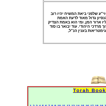
י"ע שלפני ביאת המשיח יהיו רוב
נסיון גדול מאוד לדעת האמת
ו ארור המן, ומי הוא באמת הצדיק
מרדכי היהודי. עוד יבואר בו סוד
 גימטריאות בענין הנ"ל
1
2
3
4
5
6
7
8
9
10
11
12
13
14
15
16
17
18
19