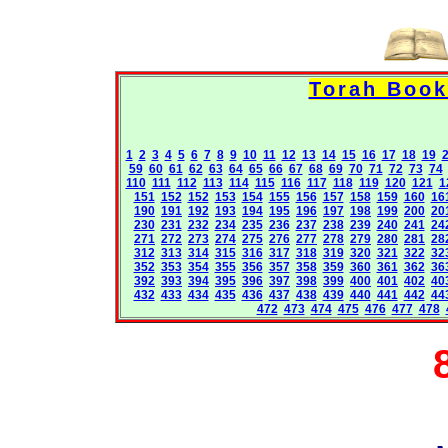
1
2
3
4
5
6
7
8
9
10
11
12
13
14
15
16
17
18
19
59
60
61
62
63
64
65
66
67
68
69
70
71
72
73
74
110
111
112
113
114
115
116
117
118
119
120
121
1
151
152
152
153
154
155
156
157
158
159
160
16
190
191
192
193
194
195
196
197
198
199
200
20
230
231
232
234
235
236
237
238
239
240
241
24
271
272
273
274
275
276
277
278
279
280
281
28
312
313
314
315
316
317
318
319
320
321
322
32
352
353
354
355
356
357
358
359
360
361
362
36
392
393
394
395
396
397
398
399
400
401
402
40
432
433
434
435
436
437
438
439
440
441
442
44
472
473
474
475
476
477
478