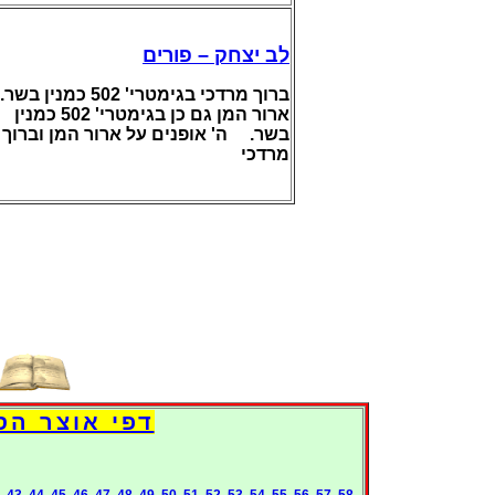
לב יצחק – פורים
ברוך מרדכי בגימטרי' 502 כמנין בשר.
ארור המן גם כן בגימטרי' 502 כמנין
בשר.
ה' אופנים על ארור המן וברוך
מרדכי
Books International Pages
43
44
45
46
47
48
49
50
51
52
53
54
55
56
57
58