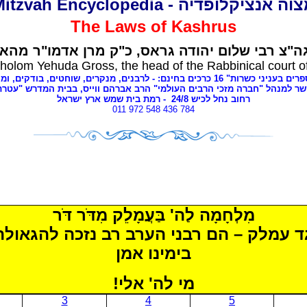
מצוה אנציקלופדיה - Mitzvah Encyclope
The Laws of
Kashrus
ה"צ רבי שלום יהודה גראס
כ"ק מרן אדמו"ר מהאל
holom Yehuda Gross, the head of the Rabbinical court o
י כשרות" 16 כרכים בחינם: - לרבנים
מנקרים, שוחטים,
בודקים, ומ,
שר למנהל "חברה מזכי הרבים העולמי" הרב אברהם ווייס, בבית המדרש "עטר
- רמת בית שמש ארץ ישראל
8
רחוב נחל לכיש 24/
011 972 548 436 784
מִלְחָמָה לַה' בַּעֲמָלֵק מִדֹּר דֹּר
גד עמלק – הם רבני הערב רב נזכה להגאול
בימינו אמן
מי לה' אלי!
3
4
5