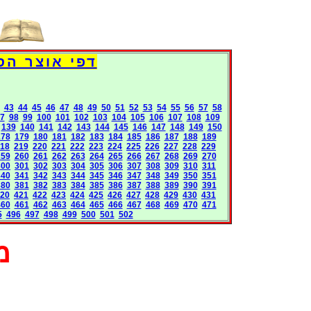
Books International Pages
43
44
45
46
47
48
49
50
51
52
53
54
55
56
57
58
7
98
99
100
101
102
103
104
105
106
107
108
109
139
140
141
142
143
144
145
146
147
148
149
150
178
179
180
181
182
183
184
185
186
187
188
189
18
219
220
221
222
223
224
225
226
227
228
229
259
260
261
262
263
264
265
266
267
268
269
270
300
301
302
303
304
305
306
307
308
309
310
311
340
341
342
343
344
345
346
347
348
349
350
351
380
381
382
383
384
385
386
387
388
389
390
391
20
421
422
423
424
425
426
427
428
429
430
431
460
461
462
463
464
465
466
467
468
469
470
471
5
496
497
498
499
500
501
502
מ