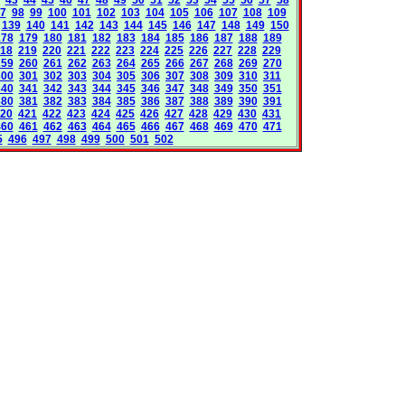
7
98
99
100
101
102
103
104
105
106
107
108
109
139
140
141
142
143
144
145
146
147
148
149
150
178
179
180
181
182
183
184
185
186
187
188
189
18
219
220
221
222
223
224
225
226
227
228
229
259
260
261
262
263
264
265
266
267
268
269
270
300
301
302
303
304
305
306
307
308
309
310
311
340
341
342
343
344
345
346
347
348
349
350
351
380
381
382
383
384
385
386
387
388
389
390
391
20
421
422
423
424
425
426
427
428
429
430
431
460
461
462
463
464
465
466
467
468
469
470
471
5
496
497
498
499
500
501
502