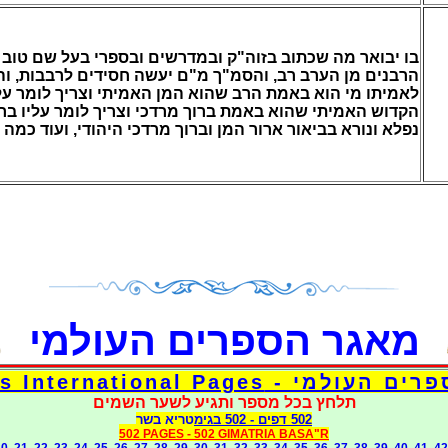
בו יבואר מה שכתוב בזוה"ק ובמדרשים ובספרי בעל שם טוב ז
הרבנים מן הערב רב, והסמ"ך מ"ם יעשה חסידים לרבבות, וה
לאמיתו מי הוא באמת הרב שהוא המן האמיתי וצריך לומר עלי
הקדוש האמיתי שהוא באמת ברוך מרדכי וצריך לומר עליו ברוך 
נפלא ונורא בביאור ארור המן וברוך מרדכי היהודי, ועוד כמה,
מאגר הספרים העולמי
דפי אוצר הספרים העולמי - Torah 
תלחץ בכל מספר ותגיע לשער השמים
בגימטריא בשר
- 502
502 דפים
502 PAGES -
502 GIMATRIA BASA"R
20
21
22
23
24
25
26
27
28
29
30
31
32
33
34
35
36
37
38
39
40
41
42