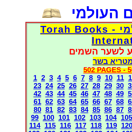
 העולמי
דפי אוצר הספרים העולמי - Torah Books
Interna
ע לשער השמים
מטריא בשר
502 PAGES -
5
1
2
3
4
5
6
7
8
9
10
11
1
23
24
25
26
27
28
29
30
3
42
43
44
45
46
47
48
49
5
61
62
63
64
65
66
67
68
6
80
81
82
83
84
85
86
87
8
99
100
101
102
103
104
10
114
115
116
117
118
119
12