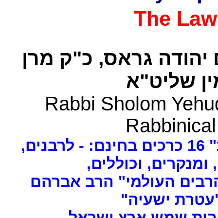
The Law
 יהודה גראס
כ"ק מרן
ן שליט"א
Rabbi Sholom Yehud
Rabbinical
ים
, ומנקרים, וכוללים
רבים העולמי" הרב אברהם
 "עטרת ישעיה
- ת שמש ארץ ישראל