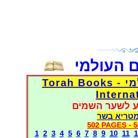
 העולמי
דפי אוצר הספרים העולמי - Torah Books
Interna
ע לשער השמים
מטריא בשר
502 PAGES -
5
1
2
3
4
5
6
7
8
9
10
11
1